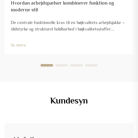
Hvordan arbejdspælser kombinerer funktion og
moderne stil
De centrale funktionelle krav til en højkvalitets arbejdsjakke –
slidstyrke og strukturel holdbarhed i højkvalitetsstoffer.
Rygraden i enhver god arbejdsjakke er det materiale, der
anvendes til at fremstille den, så den kan klare de industrielle
Se mere
farer, der kommer dens veje …
Kundesyn