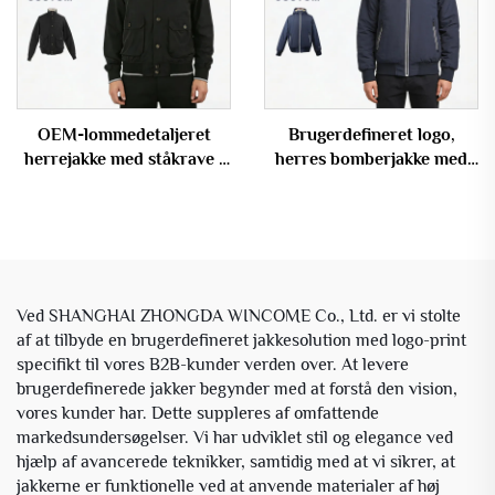
OEM-lommedetaljeret
Brugerdefineret logo,
herrejakke med ståkrave i
herres bomberjakke med
bomberstil
fyld og kappe,
kontrastgulvslynge til
vinterbrug
Ved SHANGHAI ZHONGDA WINCOME Co., Ltd. er vi stolte
af at tilbyde en brugerdefineret jakkesolution med logo-print
specifikt til vores B2B-kunder verden over. At levere
brugerdefinerede jakker begynder med at forstå den vision,
vores kunder har. Dette suppleres af omfattende
markedsundersøgelser. Vi har udviklet stil og elegance ved
hjælp af avancerede teknikker, samtidig med at vi sikrer, at
jakkerne er funktionelle ved at anvende materialer af høj