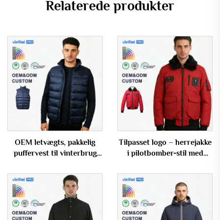
Relaterede produkter
OEM letvægts, pakkelig
Tilpasset logo – herrejakke
puffervest til vinterbrug
i pilotbomber-stil med
med ståkrave
aftagelig kunstig pelskrave