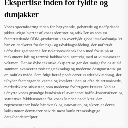
Ekspertise inden for fyldte og
dunjakker
Vores specialisering inden for højtydende, polstrede og nedfjedrede
jakker udgør hjertet af vores identitet og adskiller os som en
fremtrædende ODM-producent i en overfyldt global markedsmiljø. Vi
har en dedikeret forsknings- og udviklingsafdeling, der uafbrudt
udforsker grænserne for isolationsvidenskaben med fokus på at
maksimere loft og termisk holdbarhed, samtidig med at vi minimerer
volumen. Denne dybe tekniske ekspertise gør det muligt for os at slå
sammen avanceret isoleringsteknologi og moderne designæstetik på
en nahtløs måde. Som følge heraf producerer vi yderbeklædning, der
tilbyder fremragende varme og komfort uden at ofre de strømlinede,
markedsklare silhuetter, som moderne forbrugere kræver. Ved at
udnytte vores grundige kendskab til avanceret baffle-konstruktion og
syntetiske fylddensiteter får vores kunder produkter, der
repræsenterer både håndværk og innovation, og sikrer, at deres
kollektioner dominerer selv de mest konkurrencedygtige
detailhandelsmiljøer.