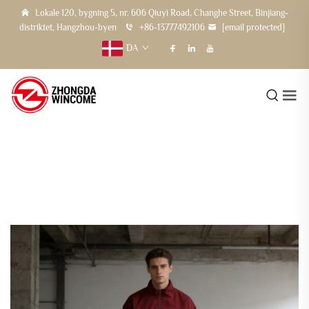
Lokale 120, bygning 5, nr. 606 Qiuyi Road, Changhe Street, Binjiang-
distriktet, Hangzhou-byen
+86-13777492106
[email protected]
DA