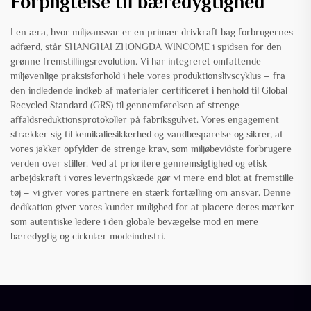
Forpligtelse til bæredygtighed
I en æra, hvor miljøansvar er en primær drivkraft bag forbrugernes
adfærd, står SHANGHAI ZHONGDA WINCOME i spidsen for den
grønne fremstillingsrevolution. Vi har integreret omfattende
miljøvenlige praksisforhold i hele vores produktionslivscyklus – fra
den indledende indkøb af materialer certificeret i henhold til Global
Recycled Standard (GRS) til gennemførelsen af strenge
affaldsreduktionsprotokoller på fabriksgulvet. Vores engagement
strækker sig til kemikaliesikkerhed og vandbesparelse og sikrer, at
vores jakker opfylder de strenge krav, som miljøbevidste forbrugere
verden over stiller. Ved at prioritere gennemsigtighed og etisk
arbejdskraft i vores leveringskæde gør vi mere end blot at fremstille
tøj – vi giver vores partnere en stærk fortælling om ansvar. Denne
dedikation giver vores kunder mulighed for at placere deres mærker
som autentiske ledere i den globale bevægelse mod en mere
bæredygtig og cirkulær modeindustri.