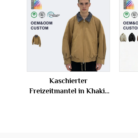
Kaschierter
Freizeitmantel in Khaki-
Kariertoptik mit
Daun
Hemdkragen, individuell
anpassbare, lockere
Gr
Bomberjacke für Herren
in