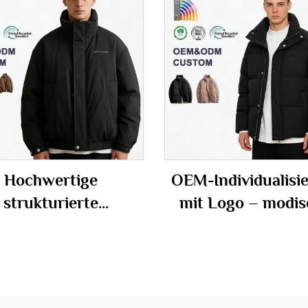
Hochwertige
OEM-Individualisi
strukturierte
mit Logo – modis
enjacke für Herren
warme und winddi
mit Stehkragen,
Steppjacke für He
oßbestellung mit
dividuellem Logo