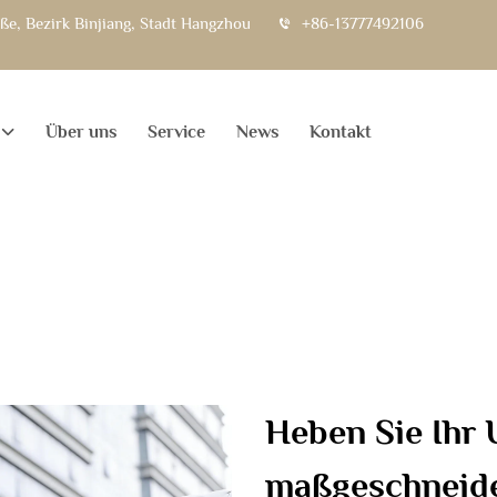
e, Bezirk Binjiang, Stadt Hangzhou
+86-13777492106
Über uns
Service
News
Kontakt
Heben Sie Ihr
maßgeschneide