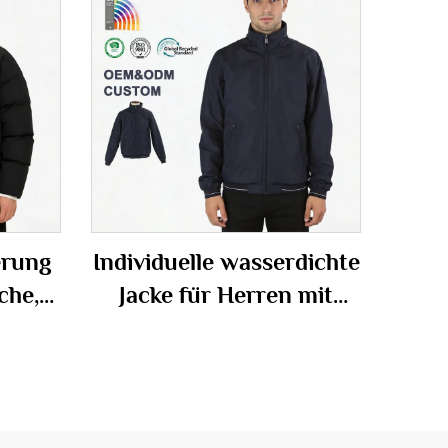
erung
Individuelle wasserdichte
che,
Jacke für Herren mit
chte
Stehkragen und
rren
schlanker Passform –
Windjacke für den Alltag