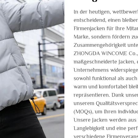
In der heutigen, wettbewer
entscheidend, einen bleiben
Firmenjacken für Ihre Mitar
Marke, sondern fördern zu
Zusammengehörigkeit unte
ZHONGDA WINCOME Co., Ltd
maßgeschneiderte Jacken, d
Unternehmens widerspiege
sowohl funktional als auch s
warm und komfortabel bleib
repräsentieren. Dank unser
unserem Qualitätsversprech
(MOQs), um Ihren individu
Unsere Jacken werden aus 
Langlebigkeit und eine perf
verschiedene Firmenveranst