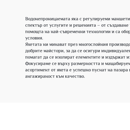
Водонепроницаемата яка с регулируеми маншети 
спектър от услугите и решенията – от създаване
помощта на най-съвременни технологии и са обор
условия.
Якетата ни минават през многослойния производст
добрите майстори, за да се осигури индивидуале
помагат да се изолират елементите и издържат и
Фокусираме се върху размерността и мащабируем
асортимент от якета е успешно пуснат на пазара
ангажираност към качество.