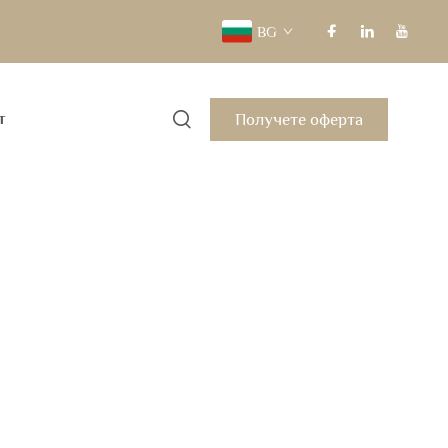
BG
Получете оферта
т