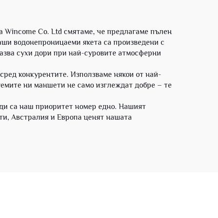
 Wincome Co. Ltd смятаме, че предлагаме пълен
наши водонепроницаеми якета са произведени с
пазва сухи дори при най-суровите атмосферни
 сред конкурентите. Използваме някои от най-
уемите ни маншети не само изглеждат добре – те
жди са наш приоритет номер едно. Нашият
ти, Австралия и Европа ценят нашата