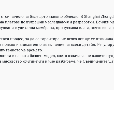
стои начело на бъдещото външно облекло. В Shanghai Zhongda
 на платове до вътрешни изследвания и разработки. Всички 
удвани с уникална мембрана, пропускаща влага, която ви за
вен процес, за да се гарантира, че всяко яке ще се отличава
н подход и внимателно изпълнение на всеки детайл. Регулир
зпитанието на времето.
остта в нашата бизнес-модел, което означава, че вашите ну
 в множество континенти и ние разбираме, че Съединените ща