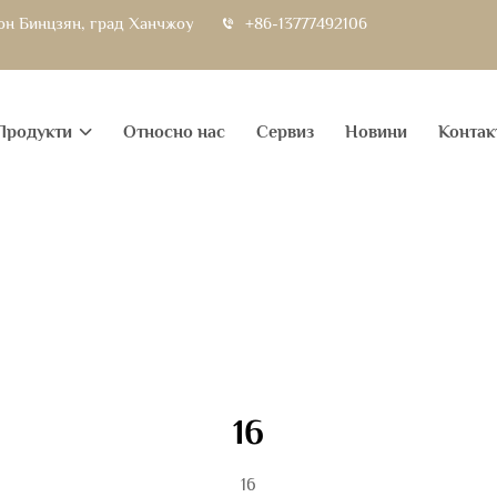
йон Бинцзян, град Ханчжоу
+86-13777492106
Продукти
Относно нас
Сервиз
Новини
Контак
16
16