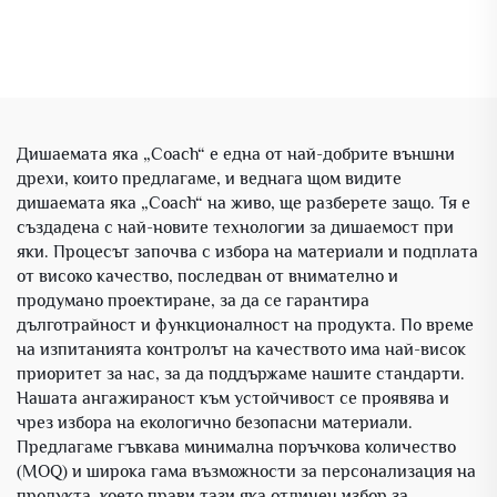
Дишаемата яка „Coach“ е една от най-добрите външни
дрехи, които предлагаме, и веднага щом видите
дишаемата яка „Coach“ на живо, ще разберете защо. Тя е
създадена с най-новите технологии за дишаемост при
яки. Процесът започва с избора на материали и подплата
от високо качество, последван от внимателно и
продумано проектиране, за да се гарантира
дълготрайност и функционалност на продукта. По време
на изпитанията контролът на качеството има най-висок
приоритет за нас, за да поддържаме нашите стандарти.
Нашата ангажираност към устойчивост се проявява и
чрез избора на екологично безопасни материали.
Предлагаме гъвкава минимална поръчкова количество
(MOQ) и широка гама възможности за персонализация на
продукта, което прави тази яка отличен избор за