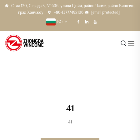
Стая 120, Сграда 5, № 606, улица Цюйи, район Чанхе, район Бинцзян,
град Ханчжоу
+86-13777492106
[email protected]
BG
41
41