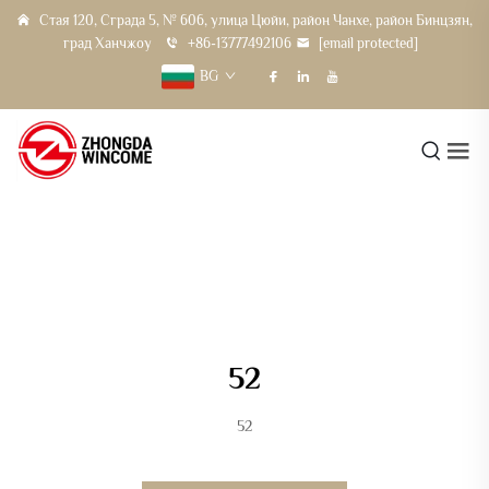
Стая 120, Сграда 5, № 606, улица Цюйи, район Чанхе, район Бинцзян,
град Ханчжоу
+86-13777492106
[email protected]
BG
52
52