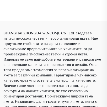
SHANGHAI ZHONGDA WINCOME Co., Ltd. създава и
изнася висококачествени персонализирани якета. Ние
проучваме глобалните пазарни тенденции и
анализираме предпочитанията на клиентите, за да
произвеждаме висококачествени и удобни якета.
Използваме само най-добрите материали и разполагаме
с напреднали машини за производство и дизайн. Освен
това предлагаме технология за персонализиране на
якета за различни компании. Гарантираме най-високо
качество чрез многостепенен контрол на качеството.
Всички наши якета се произвеждат етично, за да
осигурим на нашите клиенти, че сме екологично
ориентиран доставчик. Произвеждаме широка гама
якета. Независимо дали търсите пухени якета, якета с
пух или нещо друго, нашата предана екипаж предлага