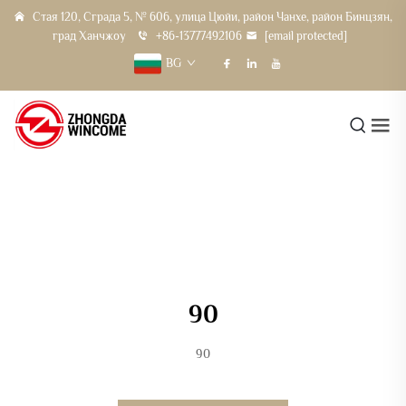
Стая 120, Сграда 5, № 606, улица Цюйи, район Чанхе, район Бинцзян,
град Ханчжоу
+86-13777492106
[email protected]
BG
90
90