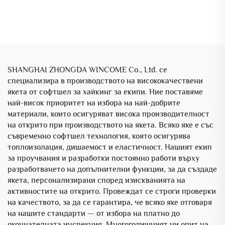
SHANGHAI ZHONGDA WINCOME Co., Ltd. се
специализира в производството на висококачествени
якета от софтшел за хайкинг за екипи. Ние поставяме
най-висок приоритет на избора на най-добрите
материали, които осигуряват висока производителност
на открито при производството на якета. Всяко яке е със
съвременно софтшел технология, която осигурява
топлоизолация, дишаемост и еластичност. Нашият екип
за проучвания и разработки постоянно работи върху
разработването на допълнителни функции, за да създаде
якета, персонализирани според изискванията на
активностите на открито. Провеждат се строги проверки
на качеството, за да се гарантира, че всяко яке отговаря
на нашите стандарти — от избора на платно до
окончателната инспекция. Многогодишният ни опит на