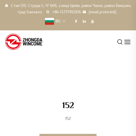
Стая 120, Сграда 5, № 606, улица Цюйи, район Чанхе, район Бинцзян,
град Ханчжоу
+86-13777492106
[email protected]
BG
152
152