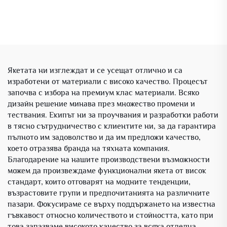
Якетата ни изглеждат и се усещат отлично и са
изработени от материали с високо качество. Процесът
започва с избора на премиум клас материали. Всяко
дизайн решение минава през множество промени и
тествания. Екипът ни за проучвания и разработки работи
в тясно сътрудничество с клиентите ни, за да гарантира
пълното им задоволство и да им предложи качество,
което отразява бранда на тяхната компания.
Благодарение на нашите производствени възможности
можем да произвеждаме функционални якета от висок
стандарт, които отговарят на модните тенденции,
възрастовите групи и предпочитанията на различните
пазари. Фокусираме се върху поддържането на известна
гъвкавост относно количеството и стойността, като при
това запазваме високото качество за всяка отделна