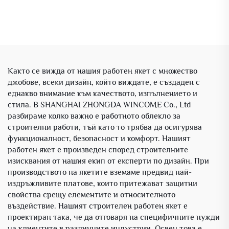
Както се вижда от нашия работен якет с множество
джобове, всеки дизайн, който виждате, е създаден с
еднакво внимание към качеството, изпълнението и
стила. В SHANGHAI ZHONGDA WINCOME Co., Ltd
разбираме колко важно е работното облекло за
строителни работи, тъй като то трябва да осигурява
функционалност, безопасност и комфорт. Нашият
работен якет е произведен според строителните
изисквания от нашия екип от експерти по дизайн. При
производството на якетите вземаме предвид най-
издръжливите платове, които притежават защитни
свойства срещу елементите и относителното
въздействие. Нашият строителен работен якет е
проектиран така, че да отговаря на специфичните нужди
на клиентите в различните индустрии. Освен това е