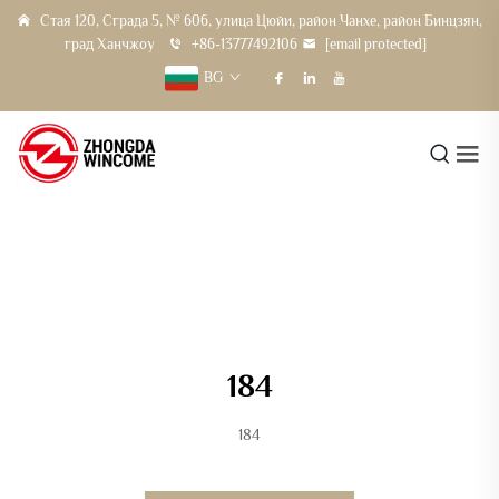
Стая 120, Сграда 5, № 606, улица Цюйи, район Чанхе, район Бинцзян,
град Ханчжоу
+86-13777492106
[email protected]
BG
184
184