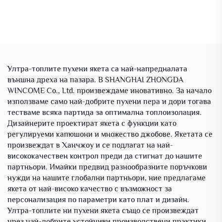
Ултра-топлите пухени якета са най-напредналата
външна дреха на пазара. В SHANGHAI ZHONGDA
WINCOME Co., Ltd. произвеждаме иновативно. За начало
използваме само най-добрите пухени пера и дори тогава
тестваме всяка партида за оптимална топлоизолация.
Дизайнерите проектират якета с функции като
регулируеми капюшони и множество джобове. Якетата се
произвеждат в Ханчжоу и се подлагат на най-
висококачествен контрол преди да стигнат до нашите
партньори. Имайки предвид разнообразните поръчкови
нужди на нашите глобални партньори, ние предлагаме
якета от най-високо качество с възможност за
персонализация по параметри като плат и дизайн.
Ултра-топлите ни пухени якета също се произвеждат
чрез най-добрите устойчиви производствени практики,