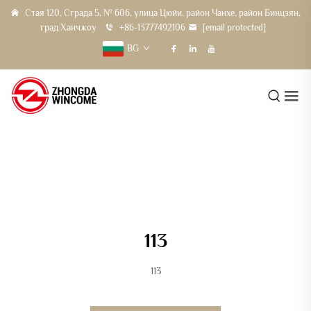
Стая 120, Сграда 5, № 606, улица Цюйи, район Чанхе, район Бинцзян,
град Ханчжоу
+86-13777492106
[email protected]
BG
113
113