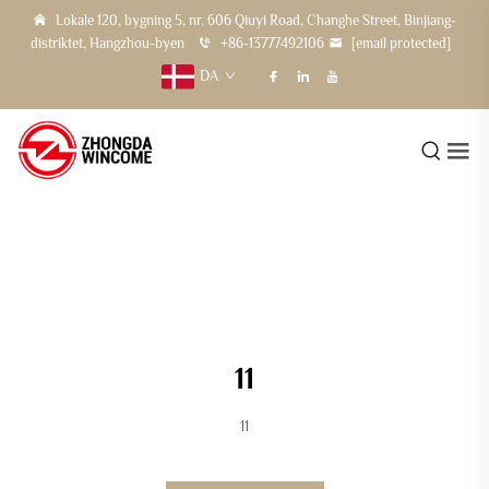
Lokale 120, bygning 5, nr. 606 Qiuyi Road, Changhe Street, Binjiang-
distriktet, Hangzhou-byen
+86-13777492106
[email protected]
DA
11
11