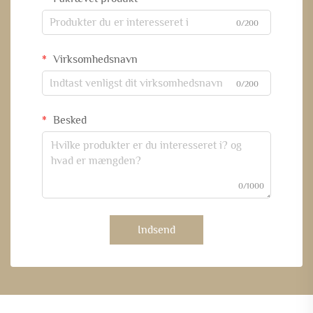
0/200
Virksomhedsnavn
0/200
Besked
0/1000
Indsend