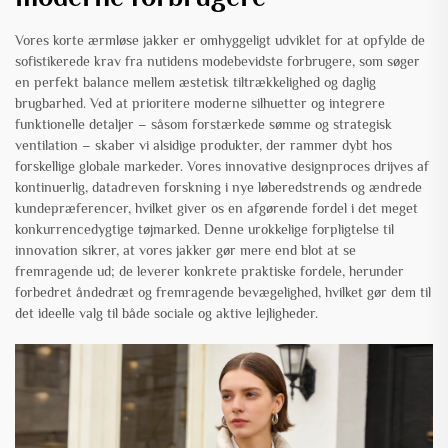
Vores korte ærmløse jakker er omhyggeligt udviklet for at opfylde de
sofistikerede krav fra nutidens modebevidste forbrugere, som søger
en perfekt balance mellem æstetisk tiltrækkelighed og daglig
brugbarhed. Ved at prioritere moderne silhuetter og integrere
funktionelle detaljer – såsom forstærkede sømme og strategisk
ventilation – skaber vi alsidige produkter, der rammer dybt hos
forskellige globale markeder. Vores innovative designproces drijves af
kontinuerlig, datadreven forskning i nye løberedstrends og ændrede
kundepræferencer, hvilket giver os en afgørende fordel i det meget
konkurrencedygtige tøjmarked. Denne urokkelige forpligtelse til
innovation sikrer, at vores jakker gør mere end blot at se
fremragende ud; de leverer konkrete praktiske fordele, herunder
forbedret åndedræt og fremragende bevægelighed, hvilket gør dem til
det ideelle valg til både sociale og aktive lejligheder.