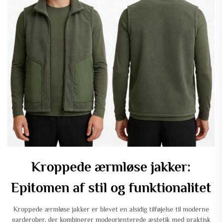
Kroppede ærmløse jakker:
Epitomen af stil og funktionalitet
Kroppede ærmløse jakker er blevet en alsidig tilføjelse til moderne
garderober, der kombinerer modeorienterede æstetik med praktisk