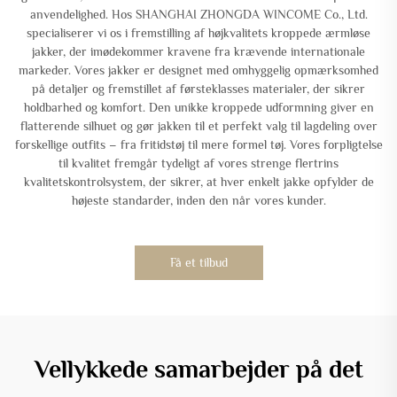
anvendelighed. Hos SHANGHAI ZHONGDA WINCOME Co., Ltd.
specialiserer vi os i fremstilling af højkvalitets kroppede ærmløse
jakker, der imødekommer kravene fra krævende internationale
markeder. Vores jakker er designet med omhyggelig opmærksomhed
på detaljer og fremstillet af førsteklasses materialer, der sikrer
holdbarhed og komfort. Den unikke kroppede udformning giver en
flatterende silhuet og gør jakken til et perfekt valg til lagdeling over
forskellige outfits – fra fritidstøj til mere formel tøj. Vores forpligtelse
til kvalitet fremgår tydeligt af vores strenge flertrins
kvalitetskontrolsystem, der sikrer, at hver enkelt jakke opfylder de
højeste standarder, inden den når vores kunder.
Få et tilbud
Vellykkede samarbejder på det