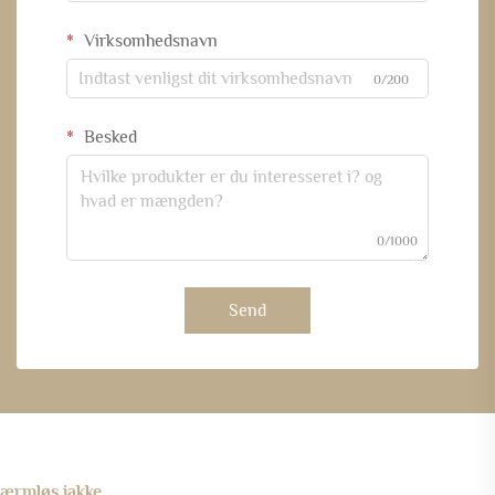
Virksomhedsnavn
0/200
Besked
0/1000
Send
ærmløs jakke