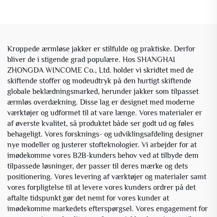
Kroppede ærmløse jakker er stilfulde og praktiske. Derfor
bliver de i stigende grad populære. Hos SHANGHAI
ZHONGDA WINCOME Co., Ltd. holder vi skridtet med de
skiftende stoffer og modeudtryk på den hurtigt skiftende
globale beklædningsmarked, herunder jakker som tilpasset
ærmløs overdækning. Disse lag er designet med moderne
værktøjer og udformet til at vare længe. Vores materialer er
af øverste kvalitet, så produktet både ser godt ud og føles
behageligt. Vores forsknings- og udviklingsafdeling designer
nye modeller og justerer stofteknologier. Vi arbejder for at
imødekomme vores B2B-kunders behov ved at tilbyde dem
tilpassede løsninger, der passer til deres mærke og dets
positionering. Vores levering af værktøjer og materialer samt
vores forpligtelse til at levere vores kunders ordrer på det
aftalte tidspunkt gør det nemt for vores kunder at
imødekomme markedets efterspørgsel. Vores engagement for