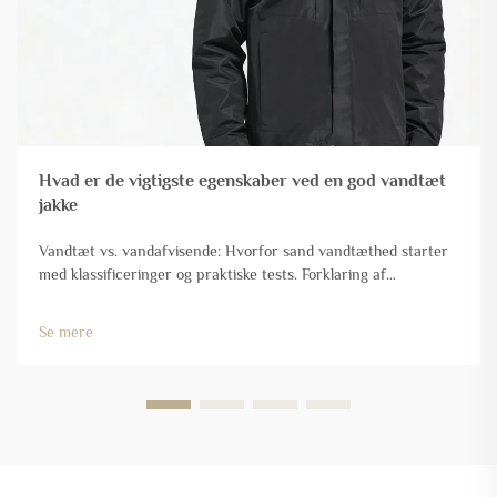
Hvad er de vigtigste egenskaber ved en god vandtæt
jakke
Vandtæt vs. vandafvisende: Hvorfor sand vandtæthed starter
med klassificeringer og praktiske tests. Forklaring af
hydrostatiske hovedhøjder: Hvad 20.000 mm virkelig betyder i
praksis. Hydrostatiske hovedhøjder eller HH-klassificeringer
Se mere
fortæller os, hvor godt et stof...