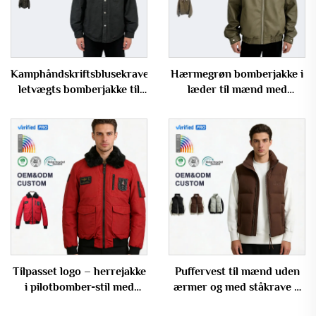
Kamphåndskriftsblusekrave,
Hærmegrøn bomberjakke i
letvægts bomberjakke til
læder til mænd med
mænd til daglig brug
elastisk nederdel og
overdimensioneret
pasform
Tilpasset logo – herrejakke
Puffervest til mænd uden
i pilotbomber-stil med
ærmer og med ståkrave –
aftagelig kunstig pelskrave
varm og vindtæt, OEM