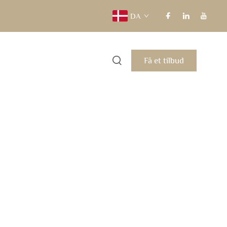
DA
Få et tilbud