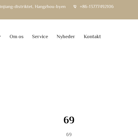
injiang-distriktet, Hangzhou-byen
+86-13777492106
Om os
Service
Nyheder
Kontakt
69
69