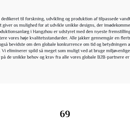
eret til forskning, udvikling og produktion af tilpassede vandt
t giver os mulighed for at udvikle unikke designs, der imødekomm
duktionsanlæg i Hangzhou er udstyret med den nyeste fremstillings-t
re vores høje kvalitetsstandarder. Alle jakker gennemgår en flertr
 også bevidste om den globale konkurrence om tid og betydningen af a
 Vi eliminerer spild så meget som muligt ved at bruge miljøvenlige 
igt på de unikke behov og krav fra alle vores globale B2B-partnere er
69