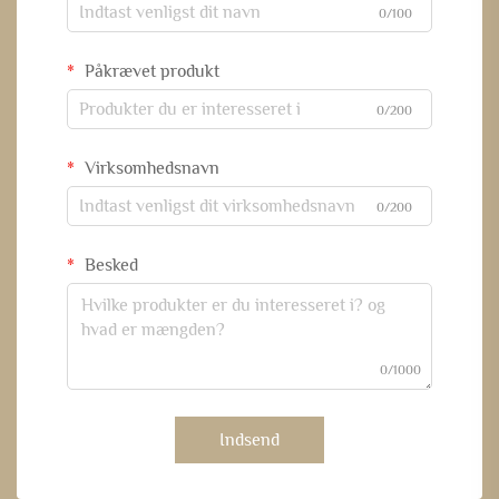
0/100
Påkrævet produkt
0/200
Virksomhedsnavn
0/200
Besked
0/1000
Indsend