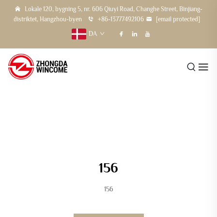
Lokale 120, bygning 5, nr. 606 Qiuyi Road, Changhe Street, Binjiang-
distriktet, Hangzhou-byen
+86-13777492106
[email protected]
DA
156
156