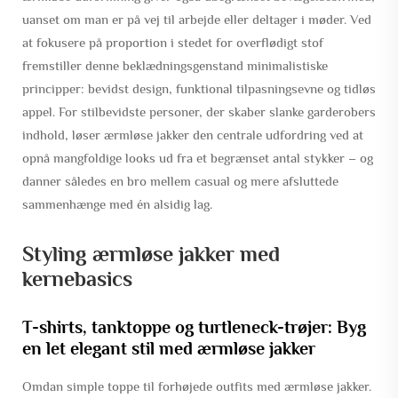
uanset om man er på vej til arbejde eller deltager i møder. Ved
at fokusere på proportion i stedet for overflødigt stof
fremstiller denne beklædningsgenstand minimalistiske
principper: bevidst design, funktional tilpasningsevne og tidløs
appel. For stilbevidste personer, der skaber slanke garderobers
indhold, løser ærmløse jakker den centrale udfordring ved at
opnå mangfoldige looks ud fra et begrænset antal stykker – og
danner således en bro mellem casual og mere afsluttede
sammenhænge med én alsidig lag.
Styling ærmløse jakker med
kernebasics
T-shirts, tanktoppe og turtleneck-trøjer: Byg
en let elegant stil med ærmløse jakker
Omdan simple toppe til forhøjede outfits med ærmløse jakker.