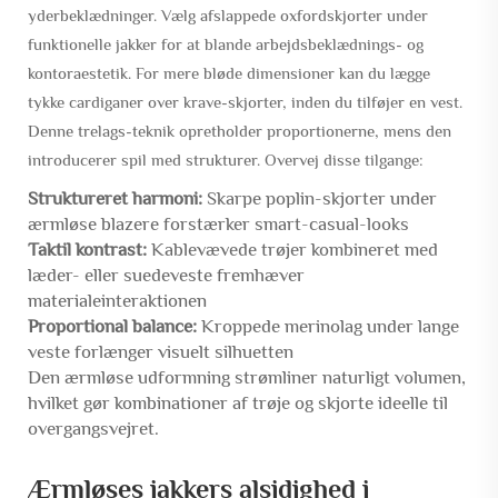
yderbeklædninger. Vælg afslappede oxfordskjorter under
funktionelle jakker for at blande arbejdsbeklædnings- og
kontoraestetik. For mere bløde dimensioner kan du lægge
tykke cardiganer over krave-skjorter, inden du tilføjer en vest.
Denne trelags-teknik opretholder proportionerne, mens den
introducerer spil med strukturer. Overvej disse tilgange:
Struktureret harmoni:
Skarpe poplin-skjorter under
ærmløse blazere forstærker smart-casual-looks
Taktil kontrast:
Kablevævede trøjer kombineret med
læder- eller suedeveste fremhæver
materialeinteraktionen
Proportional balance:
Kroppede merinolag under lange
veste forlænger visuelt silhuetten
Den ærmløse udformning strømliner naturligt volumen,
hvilket gør kombinationer af trøje og skjorte ideelle til
overgangsvejret.
Ærmløses jakkers alsidighed i