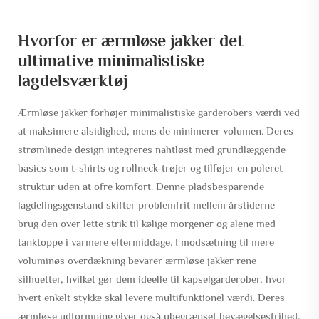
Hvorfor er ærmløse jakker det
ultimative minimalistiske
lagdelsværktøj
Ærmløse jakker forhøjer minimalistiske garderobers værdi ved
at maksimere alsidighed, mens de minimerer volumen. Deres
strømlinede design integreres nahtløst med grundlæggende
basics som t-shirts og rollneck-trøjer og tilføjer en poleret
struktur uden at ofre komfort. Denne pladsbesparende
lagdelingsgenstand skifter problemfrit mellem årstiderne –
brug den over lette strik til kølige morgener og alene med
tanktoppe i varmere eftermiddage. I modsætning til mere
voluminøs overdækning bevarer ærmløse jakker rene
silhuetter, hvilket gør dem ideelle til kapselgarderober, hvor
hvert enkelt stykke skal levere multifunktionel værdi. Deres
ærmløse udformning giver også ubegrænset bevægelsesfrihed,