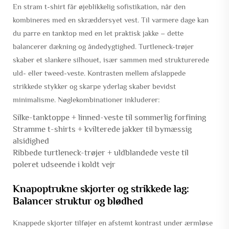
En stram t-shirt får øjeblikkelig sofistikation, når den
kombineres med en skræddersyet vest. Til varmere dage kan
du parre en tanktop med en let praktisk jakke – dette
balancerer dækning og åndedygtighed. Turtleneck-trøjer
skaber et slankere silhouet, især sammen med strukturerede
uld- eller tweed-veste. Kontrasten mellem afslappede
strikkede stykker og skarpe yderlag skaber bevidst
minimalisme. Nøglekombinationer inkluderer:
Silke-tanktoppe + linned-veste til sommerlig forfining
Stramme t-shirts + kvilterede jakker til bymæssig
alsidighed
Ribbede turtleneck-trøjer + uldblandede veste til
poleret udseende i koldt vejr
Knapoptrukne skjorter og strikkede lag:
Balancer struktur og blødhed
Knappede skjorter tilføjer en afstemt kontrast under ærmløse