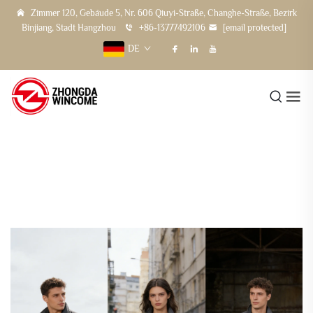
Zimmer 120, Gebäude 5, Nr. 606 Qiuyi-Straße, Changhe-Straße, Bezirk
Binjiang, Stadt Hangzhou
+86-13777492106
[email protected]
DE