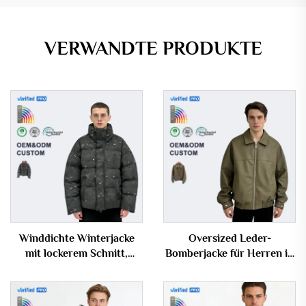
VERWANDTE PRODUKTE
Winddichte Winterjacke
Oversized Leder-
mit lockerem Schnitt,
Bomberjacke für Herren in
OEM/ODM-Unterstützung
Armee-Grün mit
möglich, Burn-Out-
elastischem Saum
Pufferjacke