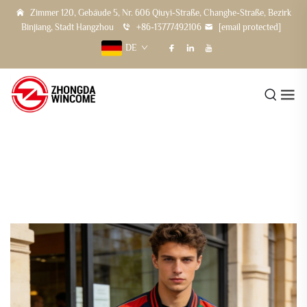
Zimmer 120, Gebäude 5, Nr. 606 Qiuyi-Straße, Changhe-Straße, Bezirk
Binjiang, Stadt Hangzhou
+86-13777492106
[email protected]
DE