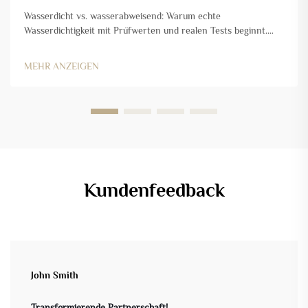
Wasserdicht vs. wasserabweisend: Warum echte
Wasserdichtigkeit mit Prüfwerten und realen Tests beginnt.
Erklärung der hydrostatischen Druckhöhe (HH-Wert): Was
20.000 mm unter realen Bedingungen wirklich bedeuten. Der
MEHR ANZEIGEN
HH-Wert (hydrostatische Druckhöhe) gibt an, wie gut ein
Gewebe ...
Kundenfeedback
John Smith
Transformierende Partnerschaft!