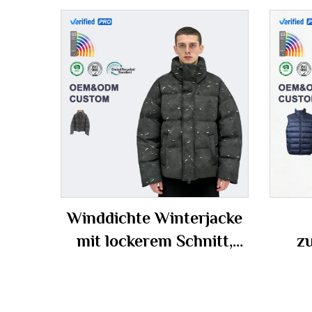
Winddichte Winterjacke
mit lockerem Schnitt,
z
OEM/ODM-
W
Unterstützung möglich,
Burn-Out-Pufferjacke