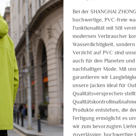
Bei der SHANGHAI ZHONGDA
hochwertige, PVC-freie was
Funktionalität mit Stil vere
modernen Verbraucher konz
Wasserdichtigkeit, sonder
Verzicht auf PVC sind unse
auch für den Planeten un
nachhaltiger Mode. Mit uns
garantieren wir Langlebigke
unsere Jacken ideal für Out
Qualitätsversprechen stellt
Qualitätskontrollmaßnahme
Produkte entstehen, die der
Fertigung ermöglicht es u
wir zum bevorzugten Liefe
zuverlässige, hochwertige 