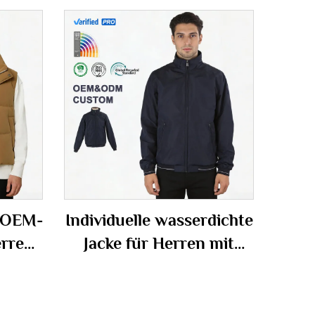
 OEM-
Individuelle wasserdichte
erren
Jacke für Herren mit
und
Stehkragen und
ssart
schlanker Passform –
m Logo
Windjacke für den Alltag