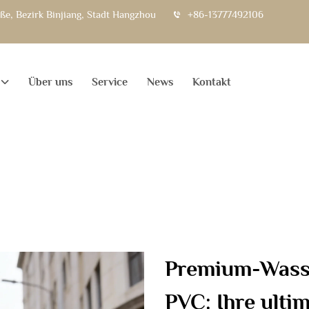
e, Bezirk Binjiang, Stadt Hangzhou
+86-13777492106
Über uns
Service
News
Kontakt
Premium-Wasse
PVC: Ihre ulti