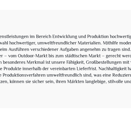
eistungen im Bereich Entwicklung und Produktion hochwertiger 
wahl hochwertiger, umweltfreundlicher Materialien. Mithilfe moder
 beim Ausführen verschiedener Aufgaben angenehm zu tragen sind. 
 – vom Outdoor-Markt bis zum städtischen Markt – gerecht werden
in besonderes Merkmal ist unsere Fähigkeit, Großbestellungen mi
e Produkte innerhalb der vereinbarten Lieferfrist. Nachhaltigkeit hat
e Produktionsverfahren umweltfreundlich sind, was eine Reduzier
n, können sie sicher sein, ihren Märkten langlebige, stilvolle u