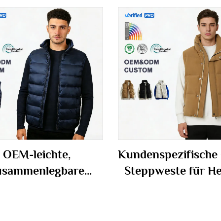
OEM-leichte,
Kundenspezifische
usammenlegbare
Steppweste für H
inter-Weste mit
mit Stehkragen 
Stehkragen
doppelter Verschlu
sowie individuelle