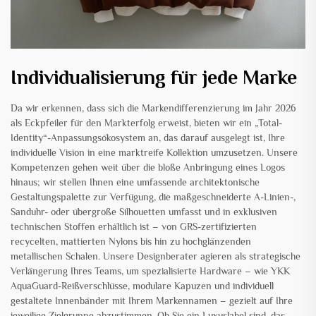
Individualisierung für jede Marke
Da wir erkennen, dass sich die Markendifferenzierung im Jahr 2026
als Eckpfeiler für den Markterfolg erweist, bieten wir ein „Total-
Identity“-Anpassungsökosystem an, das darauf ausgelegt ist, Ihre
individuelle Vision in eine marktreife Kollektion umzusetzen. Unsere
Kompetenzen gehen weit über die bloße Anbringung eines Logos
hinaus; wir stellen Ihnen eine umfassende architektonische
Gestaltungspalette zur Verfügung, die maßgeschneiderte A-Linien-,
Sanduhr- oder übergroße Silhouetten umfasst und in exklusiven
technischen Stoffen erhältlich ist – von GRS-zertifizierten
recycelten, mattierten Nylons bis hin zu hochglänzenden
metallischen Schalen. Unsere Designberater agieren als strategische
Verlängerung Ihres Teams, um spezialisierte Hardware – wie YKK
AquaGuard-Reißverschlüsse, modulare Kapuzen und individuell
gestaltete Innenbänder mit Ihrem Markennamen – gezielt auf Ihre
jeweilige Zielgruppe abzustimmen. Ob Sie ein Luxuslabel sind, das