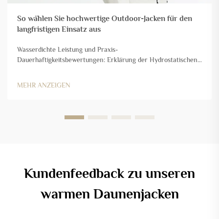
So wählen Sie hochwertige Outdoor-Jacken für den
langfristigen Einsatz aus
Wasserdichte Leistung und Praxis-
Dauerhaftigkeitsbewertungen: Erklärung der Hydrostatischen
Druckhöhe (HH): Was 10.000 mm im Vergleich zu 20.000 mm
für mehrtägigen Outdoor-Einsatz bedeutet. Die Hydrostatische
MEHR ANZEIGEN
Druckhöhe (HH) gibt grundsätzlich an, wie wasserdicht ein
Gewebe wirklich ist – gemessen in …
Kundenfeedback zu unseren
warmen Daunenjacken