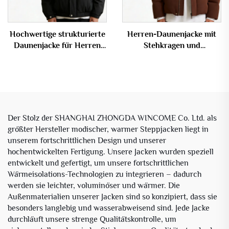
Hochwertige strukturierte
Herren-Daunenjacke mit
Daunenjacke für Herren
Stehkragen und
mit Stehkragen,
vollständigem
Großbestellung mit
Reißverschluss sowie
individuellem Logo
Druckknöpfen –
Wintermantel, OEM
Der Stolz der SHANGHAI ZHONGDA WINCOME Co. Ltd. als
größter Hersteller modischer, warmer Steppjacken liegt in
unserem fortschrittlichen Design und unserer
hochentwickelten Fertigung. Unsere Jacken wurden speziell
entwickelt und gefertigt, um unsere fortschrittlichen
Wärmeisolations-Technologien zu integrieren – dadurch
werden sie leichter, voluminöser und wärmer. Die
Außenmaterialien unserer Jacken sind so konzipiert, dass sie
besonders langlebig und wasserabweisend sind. Jede Jacke
durchläuft unsere strenge Qualitätskontrolle, um