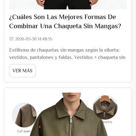
¿Cuáles Son Las Mejores Formas De
Combinar Una Chaqueta Sin Mangas?
2026-03-30 14:48:55
Estilismo de chaquetas sin mangas según la silueta:
vestidos, pantalones y faldas. Vestidos + chaqueta sin
mangas: contraste femenino con estructura
VER MÁS
impecable. Combinar una chaqueta sin mangas con
vestidos crea una tensión atractiva entre suavidad y
estructura. Fluido...