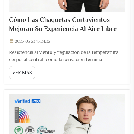
Cómo Las Chaquetas Cortavientos
Mejoran Su Experiencia Al Aire Libre
2026-03-23 13:24:32
Resistencia al viento y regulación de la temperatura
corporal central: cómo la sensación térmica
provocada por el viento acelera la pérdida de calor por
VER MÁS
convección —y por qué las chaquetas cortavientos la
reducen. Cuando soplan vientos fríos, en realidad
aumentan la velocidad a la que nuestro cuerpo pierde
calor, ya que alteran la fina capa...