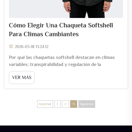
Cómo Elegir Una Chaqueta Softshell
Para Climas Cambiantes
2026-03-18 13:24:12
Por qué las chaquetas softshell destacan en climas
variables: transpirabilidad y regulación de la
temperatura durante cambios de actividad. Las
VER MÁS
chaquetas softshell funcionan muy bien cuando el
clima se encuentra entre estaciones, porque regulan
de forma inteligente tanto la temperatura corporal
como la sudoración...
Anterior
1
2
3
Siguiente