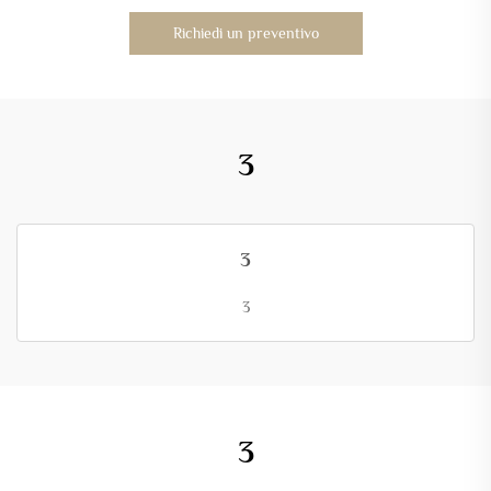
Richiedi un preventivo
3
3
3
3