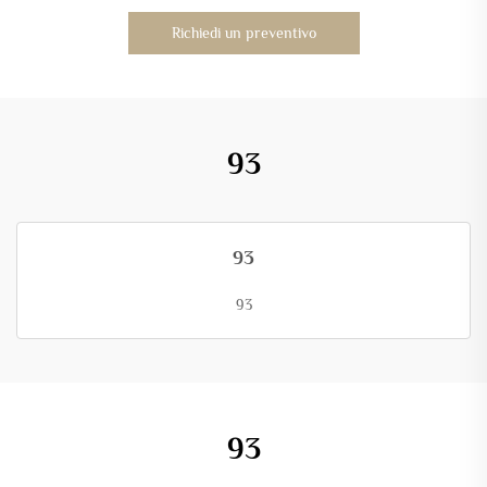
Richiedi un preventivo
93
93
93
93