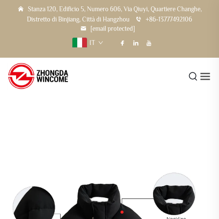
Stanza 120, Edificio 5, Numero 606, Via Qiuyi, Quartiere Changhe,
Distretto di Binjiang, Città di Hangzhou
+86-13777492106
[email protected]
IT