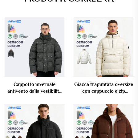
Cappotto invernale
Giacca trapuntata oversize
antivento dalla vestibilità
con cappuccio e zip
larga, giubbotto imbottito
parziale, grandi tasche e
con effetto bruciato,
logo personalizzato
supporto OEM/ODM