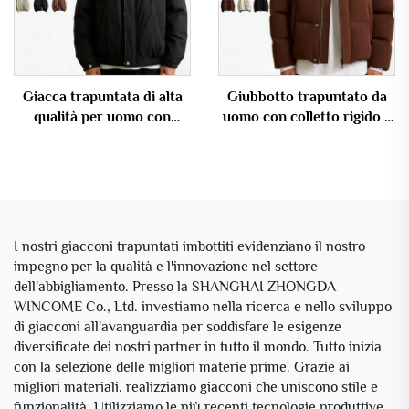
Giacca trapuntata di alta
Giubbotto trapuntato da
qualità per uomo con
uomo con colletto rigido e
texture particolare e collo
chiusura integrale con
rigido, personalizzabile in
cerniera e bottoni a scatto,
grandi quantità con logo su
giacca invernale OEM
misura
I nostri giacconi trapuntati imbottiti evidenziano il nostro
impegno per la qualità e l'innovazione nel settore
dell'abbigliamento. Presso la SHANGHAI ZHONGDA
WINCOME Co., Ltd. investiamo nella ricerca e nello sviluppo
di giacconi all'avanguardia per soddisfare le esigenze
diversificate dei nostri partner in tutto il mondo. Tutto inizia
con la selezione delle migliori materie prime. Grazie ai
migliori materiali, realizziamo giacconi che uniscono stile e
funzionalità. Utilizziamo le più recenti tecnologie produttive,