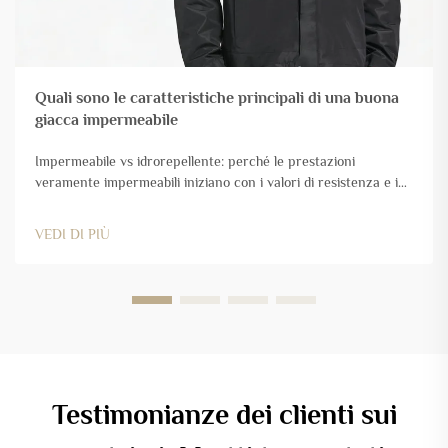
Quali sono le caratteristiche principali di una buona
giacca impermeabile
Impermeabile vs idrorepellente: perché le prestazioni
veramente impermeabili iniziano con i valori di resistenza e i
test sul campo. Spiegazione del valore di colonna d'acqua
(Hydrostatic Head): cosa significa realmente un valore di
VEDI DI PIÙ
20.000 mm nelle condizioni reali. Il valore di colonna d'acqua
(HH) indica quanto bene un tessuto...
Testimonianze dei clienti sui