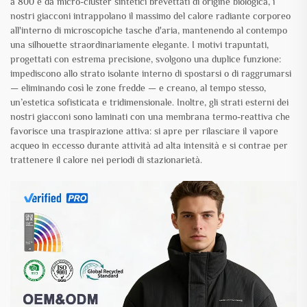
a 800 e da micro-cluster sintetici brevettati di origine biologica, i
nostri giacconi intrappolano il massimo del calore radiante corporeo
all'interno di microscopiche tasche d'aria, mantenendo al contempo
una silhouette straordinariamente elegante. I motivi trapuntati,
progettati con estrema precisione, svolgono una duplice funzione:
impediscono allo strato isolante interno di spostarsi o di raggrumarsi
— eliminando così le zone fredde — e creano, al tempo stesso,
un’estetica sofisticata e tridimensionale. Inoltre, gli strati esterni dei
nostri giacconi sono laminati con una membrana termo-reattiva che
favorisce una traspirazione attiva: si apre per rilasciare il vapore
acqueo in eccesso durante attività ad alta intensità e si contrae per
trattenere il calore nei periodi di stazionarietà.