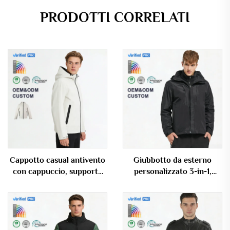
PRODOTTI CORRELATI
Cappotto casual antivento
Giubbotto da esterno
con cappuccio, supporto
personalizzato 3-in-1,
OEM/ODM, giubbotto da
impermeabile e antivento,
esterno impermeabile per
capo esterno casual per
uomo
uomo