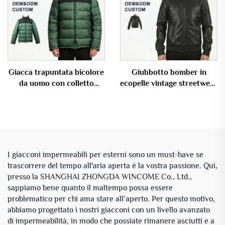
Giacca trapuntata bicolore
Giubbotto bomber in
da uomo con colletto
ecopelle vintage streetwear
rigido, antivento, calda e
con logo personalizzato
con logo personalizzato
per uomo
OEM
I giacconi impermeabili per esterni sono un must-have se
trascorrere del tempo all'aria aperta è la vostra passione. Qui,
presso la SHANGHAI ZHONGDA WINCOME Co., Ltd.,
sappiamo bene quanto il maltempo possa essere
problematico per chi ama stare all’aperto. Per questo motivo,
abbiamo progettato i nostri giacconi con un livello avanzato
di impermeabilità, in modo che possiate rimanere asciutti e a