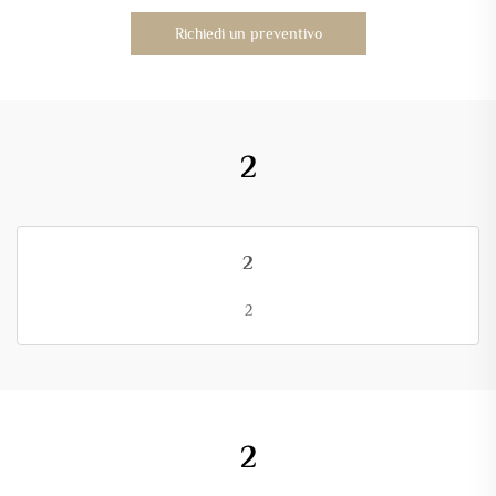
Richiedi un preventivo
2
2
2
2