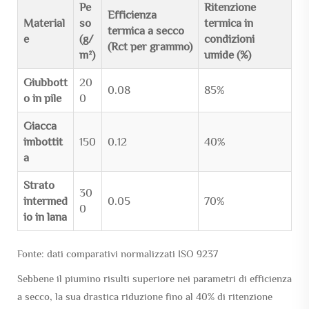
Pe
Ritenzione
Efficienza
Material
so
termica in
termica a secco
e
(g/
condizioni
(Rct per grammo)
m²)
umide (%)
Giubbott
20
0.08
85%
o in pile
0
Giacca
imbottit
150
0.12
40%
a
Strato
30
intermed
0.05
70%
0
io in lana
Fonte: dati comparativi normalizzati ISO 9237
Sebbene il piumino risulti superiore nei parametri di efficienza
a secco, la sua drastica riduzione fino al 40% di ritenzione