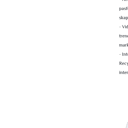
pasf
skap
- Vi
tren
mark
- In
Recy
inte