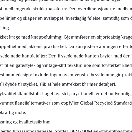
st, nedhengende skulderpassform: Den overdimensjonerte, nedheng
pe linjer og skaper en avslappet, hverdaglig følelse, samtidig som
eling.
ikket krage med knappelukning: Gjeninnfører en skjorteaktig krag
appethet med jakkens praktiskhet. Du kan justere åpningen etter t
ysede nederkantdetaljer: Den frysede nederkanten bryter med den 
er til en gatestyle- og vintage-slitt tekstur, noe som forsterker klæ
ystlommedesign: Inkluderingen av en venstre brystlomme gir prakt
ll dybde til stykket, slik at hele antrekket blir mer detaljert.
ykvalitetsflanellstoff: Laget av tykk, myk flanell, er det hudvennlig,
vunnet flanellalternativer som oppfyller Global Recycled Standard
kraftig mote.
asning og kvalitetssikring:
lhetlig tilpassningstjeneste: Støtter OEM/ODM én-stopptilpassning