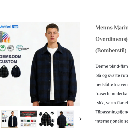
Menns Marine
Overdimensj
(bomberstil)
Denne plaid-fla
blå og svarte rut
nedslåtte kraven
fraserte nederka
tykk, varm flanel
Tilpassningstjene
internasjonale se