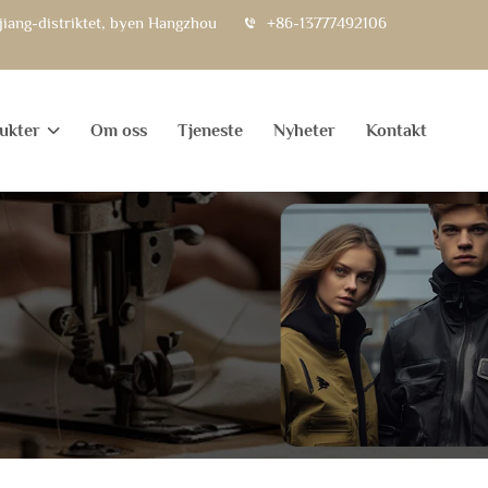
jiang-distriktet, byen Hangzhou
+86-13777492106
ukter
Om oss
Tjeneste
Nyheter
Kontakt