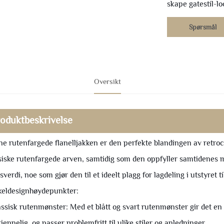
skape gatestil-lo
Spørsmål
Oversikt
oduktbeskrivelse
e rutenfargede flanelljakken er den perfekte blandingen av retroc
siske rutenfargede arven, samtidig som den oppfyller samtidenes m
sverdi, noe som gjør den til et ideelt plagg for lagdeling i utstyret t
eldesignhøydepunkter:
assisk rutenmønster: Med et blått og svart rutenmønster gir det en r
jennelig, og passer problemfritt til ulike stiler og anledninger.