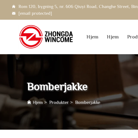
Rom 120, bygning 5, nr. 606 Qiuyi Road, Changhe Street, Bin
[email protected]
Hjem
Hjem
Prod
Bomberjakke
Hjem
>
Produkter
>
Bomberjakke