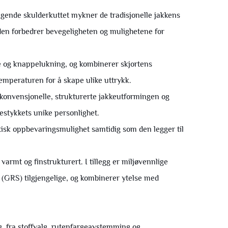
ende skulderkuttet mykner de tradisjonelle jakkens
 den forbedrer bevegeligheten og mulighetene for
e og knappelukning, og kombinerer skjortens
emperaturen for å skape ulike uttrykk.
konvensjonelle, strukturerte jakkeutformingen og
destykkets unike personlighet.
isk oppbevaringsmulighet samtidig som den legger til
 varmt og finstrukturert. I tillegg er miljøvennlige
 (GRS) tilgjengelige, og kombinerer ytelse med
, fra stoffvalg, rutenfargeavstemming og