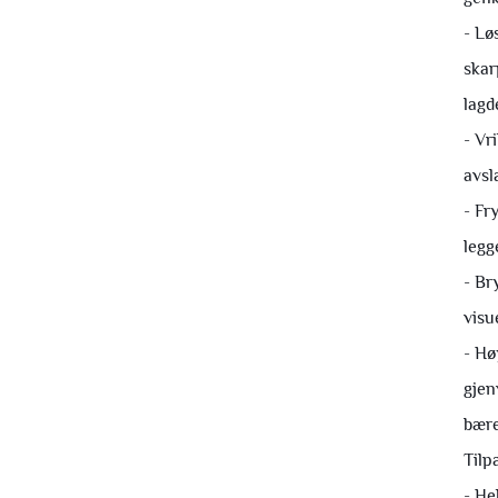
- Lø
skar
lagd
- Vr
avsl
- Fr
legg
- Br
visue
- Hø
gjen
bære
Tilp
- He