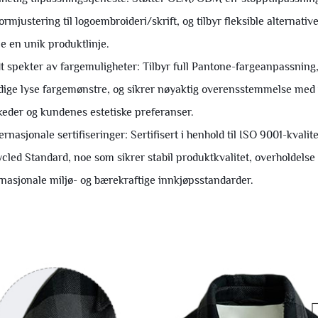
ormjustering til logoembroideri/skrift, og tilbyr fleksible alternativ
e en unik produktlinje.
dt spekter av fargemuligheter: Tilbyr full Pantone-fargeanpassning, 
dige lyse fargemønstre, og sikrer nøyaktig overensstemmelse med vi
eder og kundenes estetiske preferanser.
ternasjonale sertifiseringer: Sertifisert i henhold til ISO 9001-kval
cled Standard, noe som sikrer stabil produktkvalitet, overholdelse
rnasjonale miljø- og bærekraftige innkjøpsstandarder.