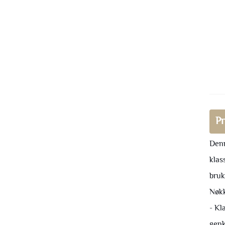
Pr
Denn
klas
bruk
Nøkk
- Kl
genk