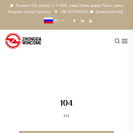
Комната 120, корпус 5, № 606, улица Цюйи, район Чанхэ, район
Бинцзян, город Ханчжоу
+86-13777492106
[email protected]
RU
104
104