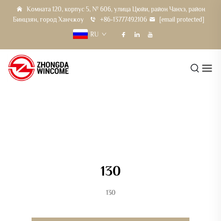
Комната 120, корпус 5, № 606, улица Цюйи, район Чанхэ, район
Бинцзян, город Ханчжоу
+86-13777492106
[email protected]
RU
130
130