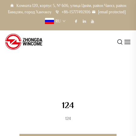
Комната 120, корпус 5, № 606, улица Цюйи, район Чанхэ, район
Бинцзян, город Ханчжоу
+86-13777492106
[email protected]
RU
124
124