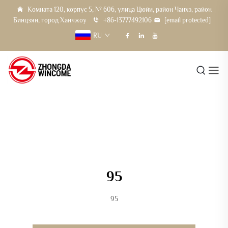
Комната 120, корпус 5, № 606, улица Цюйи, район Чанхэ, район
Бинцзян, город Ханчжоу
+86-13777492106
[email protected]
RU
95
95