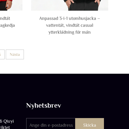
indtät
Anpassad 3-i-1 utomhusjacka –
agkedja
vattentät, vindtät casual
ytterklädning för män
3
Nästa
Nyhetsbrev
6 Qiuyi
Skicka
riktet