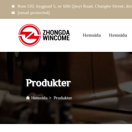
Rum 120, byggnad 5, nr 606 Qiuyi Road, Changhe Street, dist
[email protected]
Hemsida
Hemsida
Produkter
Hemsida
>
Produkter