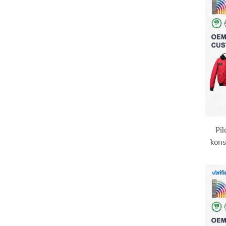
Pi
kons