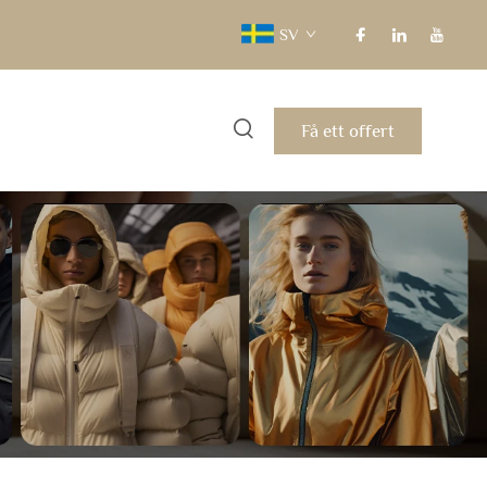
SV
Få ett offert