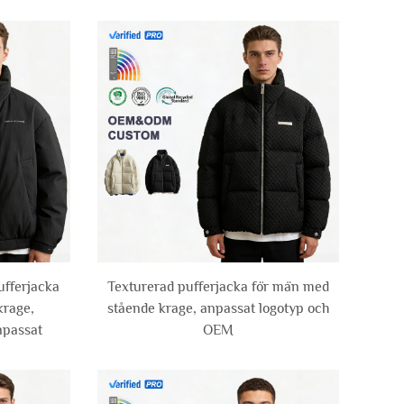
ufferjacka
Texturerad pufferjacka för män med
krage,
stående krage, anpassat logotyp och
npassat
OEM