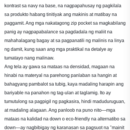
kontrast sa navy na base, na nagpapahusay ng pagkilala
sa produkto habang tinitiyak ang makinis at matibay na
paggamit. Ang mga nakatagong zip pocket sa magkabilang
panig ay nagpapabalance sa pagdadala ng maliit na
mahahalagang bagay at sa pagpanatili ng malinis na linya
ng damit, kung saan ang mga praktikal na detalye ay
tumatayo nang malinaw.
Ang tela ay gawa sa mataas na densidad, magaan na
hinabi na materyal na parehong panlaban sa hangin at
bahagyang pambalot sa tubig, kaya madaling harapin ang
bariyable na panahon ng tag-ulan at taglamig. Ito ay
tumutulong sa pagpigil ng pagkasira, hindi maduduruguan,
at madaling alagaan. Ang panloob na puno nito—mga
mataas na kalidad na down o eco-friendly na alternatibo sa
down—ay nagbibigay ng karanasan sa pagsuot na "mainit