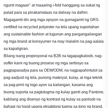
ngunit magaan" at maaaring i-fold hanggang sa sukat ng
palad para sa pinakamataas na dalisay na dalhin.
Magagamit din ang mga opsyon na gumagamit ng GRS-
certified na recycled polyester na tela upang suportahan
ang sustainable fashion at tugunan ang pangangailangan
ng mga brand at konsyumer na may malalim na pag-aalala
sa kapaligiran.
Bilang isang propesyonal na B2B na tagapagkaloob, nag-
ooffer kami ng buong proseso ng mga serbisyo sa
pagpapasadya para sa OEM/ODM, na nagpapahintulot sa
pag-aadjust ng tela, punong materyal, kulay, at mga teknik
sa pag-print ng logo ayon sa kailangan, kasama ang
buong suporta sa pagtutugma ng kulay gamit ang Pantone,
kabilang ang disenyo ng kontrast ng kulay sa panloob na
bahagi ng hood upang eksaktong tugma sa tono ng brand.