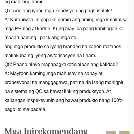
ng malaking dami.
Q7: Ano ang iyong mga kondisyon ng pagsusulok?
A: Karaniwan, inipapako namin ang aming mga kalakal sa
mga PP bag at karton. Kung may iba pang kahilingan ka,
maaari naming i-pack ang mga ito
ang mga produkto sa iyong branded na kahon matapos
makakuha ng iyong awtorisasyon na liham.
Q8: Paano ninyo mapapagkakatiwalaan ang kalidad?
A: Mayroon kaming mga mahusay na sanay at
propesyonal na manggagawa, pati na rin isang mahigpit
na sistema ng QC sa bawat link ng produksyon. At
kailangan inspeksyunin ang bawat produkto nang 100%
bago ito maipadala.
Mga Inirekomendang