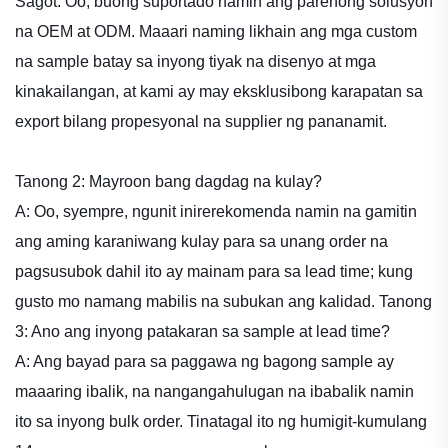
Sagot: Oo, buong suportado namin ang parehong solusyon
na OEM at ODM. Maaari naming likhain ang mga custom
na sample batay sa inyong tiyak na disenyo at mga
kinakailangan, at kami ay may eksklusibong karapatan sa
export bilang propesyonal na supplier ng pananamit.
Tanong 2: Mayroon bang dagdag na kulay?
A: Oo, syempre, ngunit inirerekomenda namin na gamitin
ang aming karaniwang kulay para sa unang order na
pagsusubok dahil ito ay mainam para sa lead time; kung
gusto mo namang mabilis na subukan ang kalidad.
Tanong
3: Ano ang inyong patakaran sa sample at lead time?
A: Ang bayad para sa paggawa ng bagong sample ay
maaaring ibalik, na nangangahulugan na ibabalik namin
ito sa inyong bulk order. Tinatagal ito ng humigit-kumulang