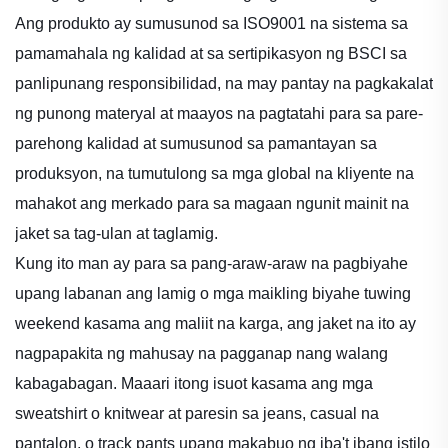
Ang produkto ay sumusunod sa ISO9001 na sistema sa
pamamahala ng kalidad at sa sertipikasyon ng BSCI sa
panlipunang responsibilidad, na may pantay na pagkakalat
ng punong materyal at maayos na pagtatahi para sa pare-
parehong kalidad at sumusunod sa pamantayan sa
produksyon, na tumutulong sa mga global na kliyente na
mahakot ang merkado para sa magaan ngunit mainit na
jaket sa tag-ulan at taglamig.
Kung ito man ay para sa pang-araw-araw na pagbiyahe
upang labanan ang lamig o mga maikling biyahe tuwing
weekend kasama ang maliit na karga, ang jaket na ito ay
nagpapakita ng mahusay na pagganap nang walang
kabagabagan. Maaari itong isuot kasama ang mga
sweatshirt o knitwear at paresin sa jeans, casual na
pantalon, o track pants upang makabuo ng iba't ibang istilo