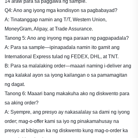
14 araw para sa paggawa ng sample.
Q4: Ano ang iyong mga kondisyon sa pagbabayad?
A: Tinatanggap namin ang T/T, Western Union,
MoneyGram, Alipay, at Trade Assurance.
Tanong 5: Ano ang inyong mga paraan ng pagpapadala?
A: Para sa sample—ipinapadala namin ito gamit ang
International Express tulad ng FEDEX, DHL, at TNT.
B: Para sa malalaking order—maaari naming i-deliver ang
mga kalakal ayon sa iyong kailangan o sa pamamagitan
ng dagat.
Tanong 6: Maaari bang makakuha ako ng diskwento para
sa aking order?
A: Syempre, ang presyo ay nakasalalay sa dami ng iyong
order; mag-o-offer kami sa iyo ng pinakamahusay na
presyo at bibigyan ka ng diskwento kung mag-o-order ka