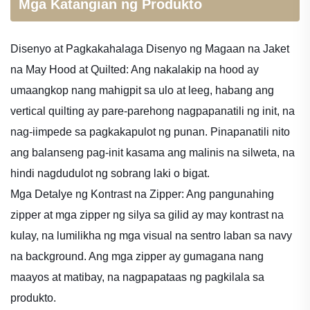
Mga Katangian ng Produkto
Disenyo at Pagkakahalaga
Disenyo ng Magaan na Jaket
na May Hood at Quilted: Ang nakalakip na hood ay
umaangkop nang mahigpit sa ulo at leeg, habang ang
vertical quilting ay pare-parehong nagpapanatili ng init, na
nag-iimpede sa pagkakapulot ng punan. Pinapanatili nito
ang balanseng pag-init kasama ang malinis na silweta, na
hindi nagdudulot ng sobrang laki o bigat.
Mga Detalye ng Kontrast na Zipper: Ang pangunahing
zipper at mga zipper ng silya sa gilid ay may kontrast na
kulay, na lumilikha ng mga visual na sentro laban sa navy
na background. Ang mga zipper ay gumagana nang
maayos at matibay, na nagpapataas ng pagkilala sa
produkto.