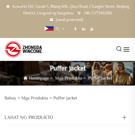
Kuwarto 120, Gusali 5, Bilang 606, Qiuyi Road, Changhe Street, Binjiang
District, Lungsod ng Hangzhou
+86-13777492106
[email protected]
TL
Puffer jacket
Homepage
>
Mga Produkto
>
Puffer jacket
Bahay >
Mga Produkto
>
Puffer jacket
LAHAT NG PRODUKTO