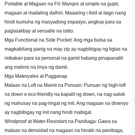
Portable at Magaan na Fit: Manipis at simple na gupit,
magaan at madaling dalhin. Maaaring i-fold at itago nang
hindi kumuha ng masyadong espasyo, angkop para sa
paglalakbay at versatile na istilo.
Mga Functional na Side Pocket: Ang mga bulsa sa
magkabilang panig na may zip ay nagbibigay ng ligtas na
imbakan para sa personal na gamit habang pinapanatili
ang malinis na linya ng damit.
Mga Materyales at Pagganap
Mataas na Loft na Mainit na Punuan: Punuan ng high-loft
na down o eco-friendly na kapalit ng down, na nag-aalok
ng mahusay na pag-iingat ng init. Ang magaan na disenyo
ay nagbibigay ng init nang hindi mabigat.
Windproof at Water-Resistant na Panibaga: Gawa sa
mataas na densidad na magaan na hinabi na panibaga,