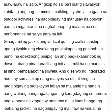
araw-araw na istilo. Angkop ito sa iba't ibang sitwasyon,
kabilang ang pag-commute, maikling biyahe, at magaan na
outdoor activities, na nagbibigay ng mahusay na opsyon
para sa mga brand na naghahanap ng mataas na cost-
performance na serye para sa init.
Ginagamit ng jacket ang vertical quilting craftsmanship
upang tiyakin ang eksaktong pagkakapos ng panloob na
puno, na epektibong pinipigilan ang pagkakabundok ng
down habang pinapanatili ang init at lumilikha ng manipis
at hindi pampalapot na silweta. Ang disenyo ng integrated
hood ay sumasakop nang maayos sa ulo at leeg, na
nagbibigay ng proteksyon laban sa malamig na hangin
nang walang pangangailangan ng karagdagang sombrero;
ang kontrast na zipper ay umaabot mula itaas hanggang
ibaba ng jacket, na nagbibigay ng malinaw na visual na