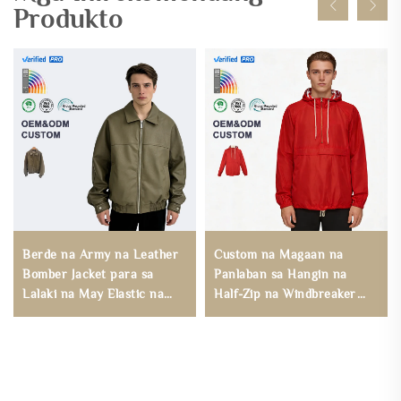
Produkto
Berde na Army na Leather
Custom na Magaan na
Bomber Jacket para sa
Panlaban sa Hangin na
Lalaki na May Elastic na
Half-Zip na Windbreaker
Bottom at Oversized
Jacket