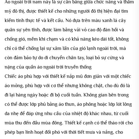
Áo ngoài trời nam này là sự cân bằng giữa chức năng và thẩm
mỹ đô thị, được thiết kế cho những người đô thị hiện đại tìm
kiếm tính thực tế và kết cấu. Nó dựa trên màu xanh lá cây
quân sự yên tĩnh, được làm bằng vải vỏ cao độ đàn hồi và
chống gió, mềm khi chạm và có khả năng kéo dài tốt, không
chỉ có thể chống lại sự xâm lấn của gió lạnh ngoài trời, mà
còn đảm bảo tự do di chuyển chân tay, loại bỏ sự cứng và
nặng của quần áo ngoài trời truyền thống
Chiếc áo phù hợp với thiết kế nắp mũ đơn giản với một chiếc
áo mỏng, phù hợp với cơ thể nhưng không chật, cho dù đó là
đi lại hàng ngày hoặc đi bộ cuối tuần. Không gian bên trong
có thể được lớp phủ bằng áo thun, áo phông hoặc lớp lót lông
da nhẹ để đáp ứng nhu cầu của nhiệt độ khác nhau, từ cuối
mùa thu đến đầu mùa đông. Thiết kế cạnh có thể tháo rời cho
phép bạn linh hoạt đối phó với thời tiết mưa và nắng, cho