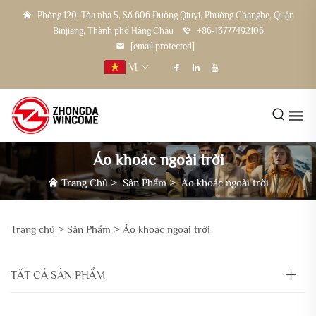
Phòng 120, Tòa nhà 5, Số 606 Đường Qiuyi, Phường Changhe, Quận
Binjiang, Thành phố Hàng Châu
+86-13777492106
[email protected]
VI
Áo khoác ngoài trời
Trang Chủ
>
Sản Phẩm
>
Áo khoác ngoài trời
Trang chủ >
Sản Phẩm
>
Áo khoác ngoài trời
TẤT CẢ SẢN PHẨM