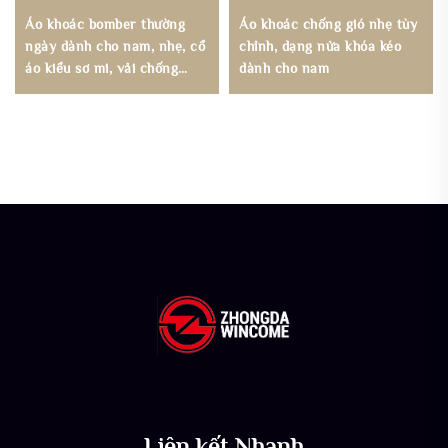
Áo khoác bomber thường
Áo khoác chống gió nhẹ tùy
ngày dành cho nam, nhẹ, cổ
chỉnh, dạng nửa khóa kéo
áo kiểu sơ mi, vải chống
dành cho nam
nhăn
Liên kết Nhanh