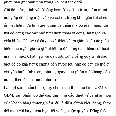
phép bạn giữ bình tĩnh trong khí hậu thay đổi.
Chi tiết cũng tinh xảo không kém: khóa kéo trung tâm mượt
mà giúp dễ dàng mặc vào và cởi ra, trong khi ngăn túi chéo
ẩn kết hợp giữa tính tiện dụng và thẩm mỹ tối giản, giúp lưu
trữ dễ dàng các vật nhỏ như điện thoại di động, tai nghe và
chìa khóa. Cổ tay có dây co và thiết kế co giãn ở gấu áo giúp
hiệu quả ngăn gió và giữ nhiệt, từ đó nâng cao thêm sự thoải
mái khi mặc. Chất liệu vải đã được xử lý bằng quy trình đặc
biệt để có khả năng chống bắn nước tốt, nhờ đó bạn có thể di
chuyển bình tĩnh trong những ngày mưa phùn mà không cần
mang theo đồ che mưa phụ trợ.
Là một sản phẩm hỗ trợ tùy chỉnh sâu theo mô hình OEM &
ODM, sản phẩm có thể đáp ứng nhu cầu thiết kế cá nhân hóa
của khách hàng thương hiệu, dù là điều chỉnh kiểu dáng, thay
đổi màu vải hay thêm họa tiết và logo độc quyền. Đồng thời,