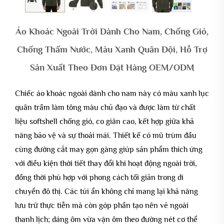
Áo Khoác Ngoài Trời Dành Cho Nam, Chống Gió,
Chống Thấm Nước, Màu Xanh Quân Đội, Hỗ Trợ
Sản Xuất Theo Đơn Đặt Hàng OEM/ODM
Chiếc áo khoác ngoài dành cho nam này có màu xanh lục
quân trầm làm tông màu chủ đạo và được làm từ chất
liệu softshell chống gió, co giãn cao, kết hợp giữa khả
năng bảo vệ và sự thoải mái. Thiết kế có mũ trùm đầu
cùng đường cắt may gọn gàng giúp sản phẩm thích ứng
với điều kiện thời tiết thay đổi khi hoạt động ngoài trời,
đồng thời phù hợp với phong cách tối giản trong di
chuyển đô thị. Các túi ẩn không chỉ mang lại khả năng
lưu trữ thực tiễn mà còn góp phần tạo nên vẻ ngoài
thanh lịch; dáng ôm vừa vặn ôm theo đường nét cơ thể