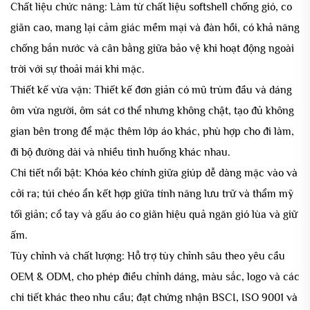
Chất liệu chức năng: Làm từ chất liệu softshell chống gió, co
giãn cao, mang lại cảm giác mềm mại và đàn hồi, có khả năng
chống bắn nước và cân bằng giữa bảo vệ khi hoạt động ngoài
trời với sự thoải mái khi mặc.
Thiết kế vừa vặn: Thiết kế đơn giản có mũ trùm đầu và dáng
ôm vừa người, ôm sát cơ thể nhưng không chật, tạo đủ không
gian bên trong để mặc thêm lớp áo khác, phù hợp cho đi làm,
đi bộ đường dài và nhiều tình huống khác nhau.
Chi tiết nổi bật: Khóa kéo chính giữa giúp dễ dàng mặc vào và
cởi ra; túi chéo ẩn kết hợp giữa tính năng lưu trữ và thẩm mỹ
tối giản; cổ tay và gấu áo co giãn hiệu quả ngăn gió lùa và giữ
ấm.
Tùy chỉnh và chất lượng: Hỗ trợ tùy chỉnh sâu theo yêu cầu
OEM & ODM, cho phép điều chỉnh dáng, màu sắc, logo và các
chi tiết khác theo nhu cầu; đạt chứng nhận BSCI, ISO 9001 và