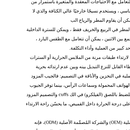
لية، مصممة للتعامل مع الاحتياجات المعقدة والمتغيرة باستمرار من
سي ، ويستخدم نسيجًا خارجيًا عالي الكثافة والذي لا
مكن أن يقاوم المطر والرياح الب
امل مع الرياح والمطر في الربيع والخريف فقط ، ويمكن للسترة الداخلية
 بين الاثنين ، يمكن أن تتعامل مع الطقس البارد ،
بير من العملية وأداء التكلفة.
ارتداء طبقات مرنة من الملابس الحرارية أو السترات
 القابل للنزع التبديل بينه وبين عدم ارتدائه بحرية
لية في التخزين والأناقة في التصميم: فالجيب المزود
هواتف المحمولة وسماعات الرأس، بينما توفر الجيوب
الجانبية المخصصة للأيدي احتياجات التخزين المؤقت. وبفضل الإبزيم القابل للضبط باللصق (الفيلكرو) في الك cuffs والتصميم المزود
ى درجة الحرارة داخل القميص، ما يحسّن راحة الارتداء
بصفته منتجًا يدعم التخصيص العميق حسب مواصفات الشركة المصنعة الأصلية (OEM) والشركة المُصمِّمة الأصلية (ODM)، فإنه