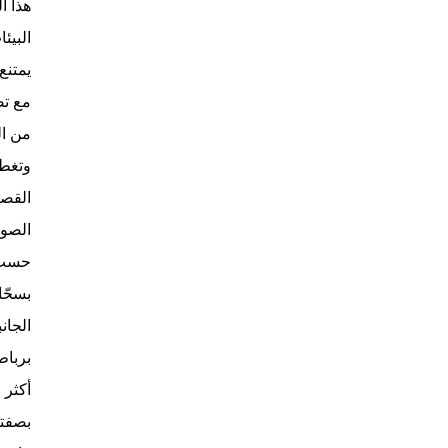
البيئ
يمتنع
من ال
وتغطي
القصة
الصوف
حسب ا
بسحّا
برباط
أكثر 