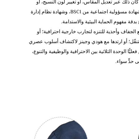
كان ذلك عبر تعديل المقاس، أو تغيير لون النسيج، أو
إضافة طبعات وشعارات حصرية. وفي الوقت نفسه، حصل هذا المنتج على شهادة مسؤولية اجتماعية من BSCI، وشهادة نظام إدارة
 الجفاف وأحذية للتنزه لتجارب خارجية احترافية؛ أو
التنقّل؛ أو ارتدها مع هودي وجينز لاكتشاف أسلوب عصري
ا الوحدة الثلاثية بين الاحترافية والوظيفية والتنوع،
 حدٍّ سواء.