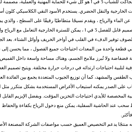
هذا الجاكت للشباب 3 في 1 هو كل شيء للحماية المهنية والعم
ات الخارجية والنقل الحضري. يستخدم الأسود النقي الكلاسيكي كلون أسا
 عن الماء والرياح ، ويقدم نسيجًا متطاطيًا رقيقًا على السطح ، والذي ي
مع تصميم قابل للفصل 3 في 1 ، يمكن للسترة الخارجية التع
صوف توفير الدفء في القلب في أواخر الخريف وأوائل الشتاء. بعد الجمع
 قطعة واحدة من المعدات احتياجات جميع الفصول ، مما يحسن إلى حد ك
 فضفاضة ولا تُبرز ملامح الجسم، وهناك مساحة واسعة داخل القميص ل
ية لتلبية احتياجات ارتدائه في درجات حرارة مختلفة. ويتيح تصميم الغطاء
لطقس والمشهد، كما أن توزيع الجيوب المتعددة يجمع بين الفائدة العم
ب على الصدر يمكنه استيعاب الأغراض المستخدمة بشكل متكرر مثل ال
 سحب عند الحاشية السفلية، يمكن منع دخول الرياح بكفاءة والحفاظ عل
فأكثر.