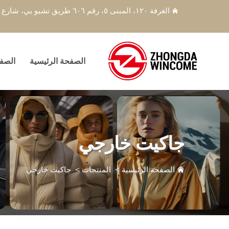
الغرفة ١٢٠، المبنى ٥، رقم ٦٠٦ طريق تشيو يي، شارع تشانغ هي، منطقة بينج جيانغ، مدينة هانغتشو
الصفحة الرئيسية
الصفح
جاكيت خارجي
الصفحة الرئيسية
>
المنتجات
>
جاكيت خارجي