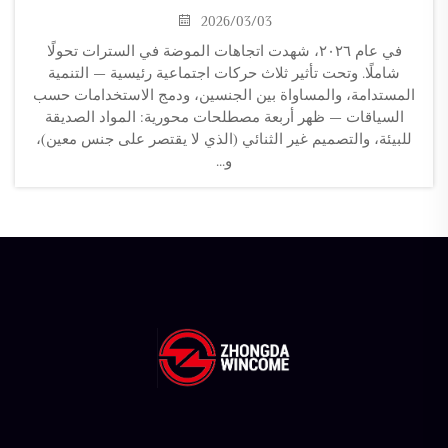
2026/03/03
في عام ٢٠٢٦، شهدت اتجاهات الموضة في السترات تحولًا
شاملًا. وتحت تأثير ثلاث حركات اجتماعية رئيسية — التنمية
المستدامة، والمساواة بين الجنسين، ودمج الاستخدامات حسب
السياقات — ظهر أربعة مصطلحات محورية: المواد الصديقة
للبيئة، والتصميم غير الثنائي (الذي لا يقتصر على جنس معين)،
و...