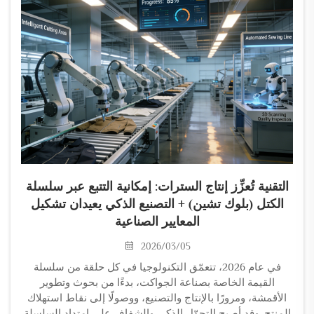
التقنية تُعزِّز إنتاج السترات: إمكانية التتبع عبر سلسلة
الكتل (بلوك تشين) + التصنيع الذكي يعيدان تشكيل
المعايير الصناعية
2026/03/05
في عام 2026، تتعمّق التكنولوجيا في كل حلقة من سلسلة
القيمة الخاصة بصناعة الجواكت، بدءًا من بحوث وتطوير
الأقمشة، ومرورًا بالإنتاج والتصنيع، ووصولًا إلى نقاط استهلاك
المنتج. وقد أصبح التحوّل الذكي والشفاف على امتداد السلسلة