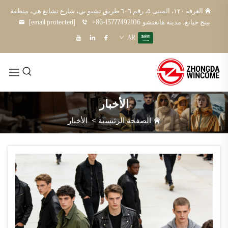
الغرفة ١٢٠، المبنى ٥، رقم ٦٠٦ طريق تشيو يي، شارع تشانغ هي، منطقة
بينج جيانغ، مدينة هانغتشو
+86-13777492106
[email protected]
AR
الأخبار
الصفحة الرئيسية
>
الأخبار