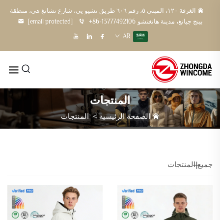
الغرفة ١٢٠، المبنى ٥، رقم ٦٠٦ طريق تشيو يي، شارع تشانغ هي، منطقة
بينج جيانغ، مدينة هانغتشو
+86-13777492106
[email protected]
AR
المنتجات
الصفحة الرئيسية
>
المنتجات
جميع المنتجات