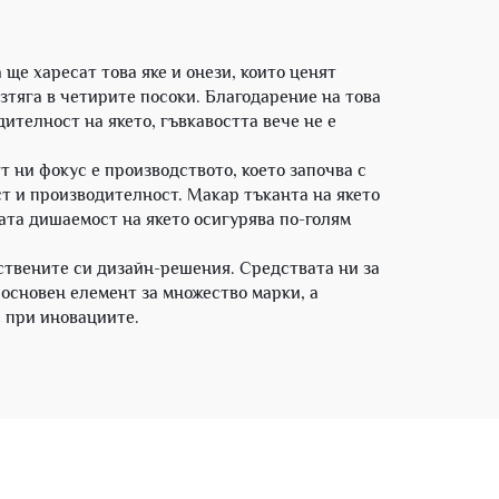
ще харесат това яке и онези, които ценят
зтяга в четирите посоки. Благодарение на това
ителност на якето, гъвкавостта вече не е
т ни фокус е производството, което започва с
т и производителност. Макар тъканта на якето
ата дишаемост на якето осигурява по-голям
ствените си дизайн-решения. Средствата ни за
основен елемент за множество марки, а
с при иновациите.