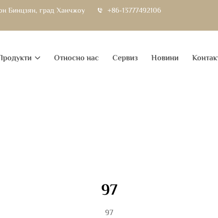
йон Бинцзян, град Ханчжоу
+86-13777492106
Продукти
Относно нас
Сервиз
Новини
Контак
97
97