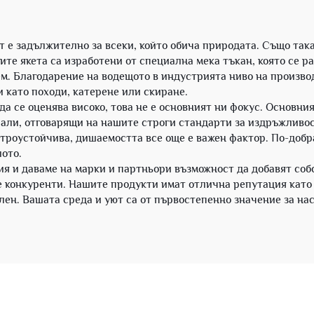
 е задължително за всеки, който обича природата. Също така 
е якета са изработени от специална мека тъкан, която се ра
м. Благодарение на водещото в индустрията ниво на производ
и като походи, катерене или скиране.
да се оценява високо, това не е основният ни фокус. Основния
али, отговарящи на нашите строги стандарти за издръжливос
вятроустойчива, дишаемостта все още е важен фактор. По-добр
лото.
я и даваме на марки и партньори възможност да добавят соб
е конкуренти. Нашите продукти имат отлична репутация като 
ен. Вашата среда и уют са от първостепенно значение за на