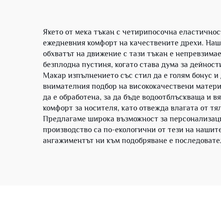
Якето от мека тъкан с четирипосочна еластичност
ежедневния комфорт на качествените дрехи. Нашит
обхватът на движение с тази тъкан е непревзимае
безплодна пустиня, когато става дума за дейност
Макар изпълнението със стил да е голям бонус и 
внимателния подбор на висококачествени матери
да е обработена, за да бъде водоотблъскваща и 
комфорт за носителя, като отвежда влагата от тя
Предлагаме широка възможност за персонализаци
производство са по-екологични от тези на нашит
ангажиментът ни към подобряване е последовател