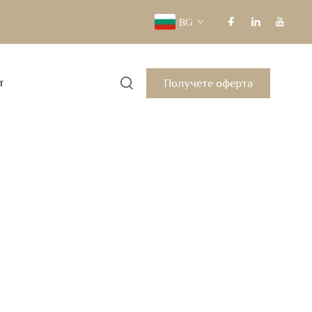
BG
Получете оферта
т