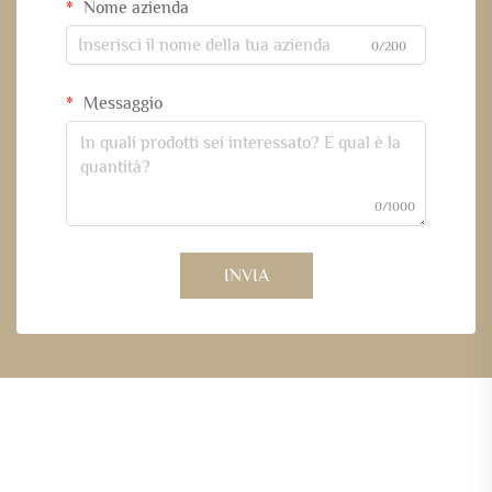
Nome azienda
0/200
Messaggio
0/1000
INVIA