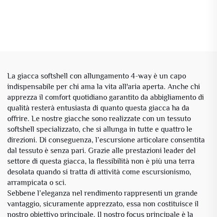
La giacca softshell con allungamento 4-way è un capo
indispensabile per chi ama la vita all'aria aperta. Anche chi
apprezza il comfort quotidiano garantito da abbigliamento di
qualità resterà entusiasta di quanto questa giacca ha da
offrire. Le nostre giacche sono realizzate con un tessuto
softshell specializzato, che si allunga in tutte e quattro le
direzioni. Di conseguenza, l’escursione articolare consentita
dal tessuto è senza pari. Grazie alle prestazioni leader del
settore di questa giacca, la flessibilità non è più una terra
desolata quando si tratta di attività come escursionismo,
arrampicata o sci.
Sebbene l’eleganza nel rendimento rappresenti un grande
vantaggio, sicuramente apprezzato, essa non costituisce il
nostro obiettivo principale. Il nostro focus principale è la