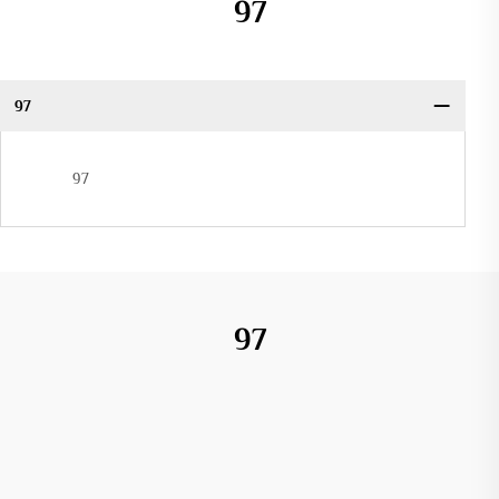
97
97
97
97