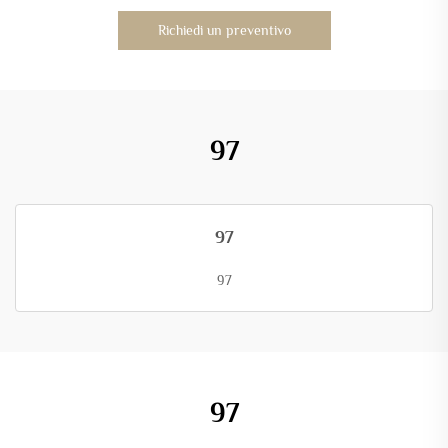
Richiedi un preventivo
97
97
97
97