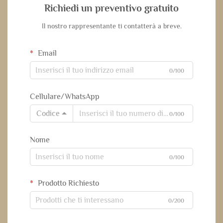
Richiedi un preventivo gratuito
Il nostro rappresentante ti contatterà a breve.
Email
0/100
Cellulare/WhatsApp
Codice
0/100
Nome
0/100
Prodotto Richiesto
0/200