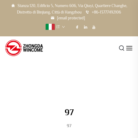
Stanza 120, Edificio 5, Numero 606, Via Qiuyi, Quartiere Changhe,
Distretto di Binjiang, Città di Hangzhou
+86-13777492106
[email protected]
IT
97
97