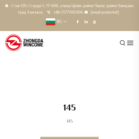
Стая 120, Сграда 5, № 606, улица Цюйи, район Чанхе, район Бинцзян,
град Ханчжоу
+86-13777492106
[email protected]
BG
145
145