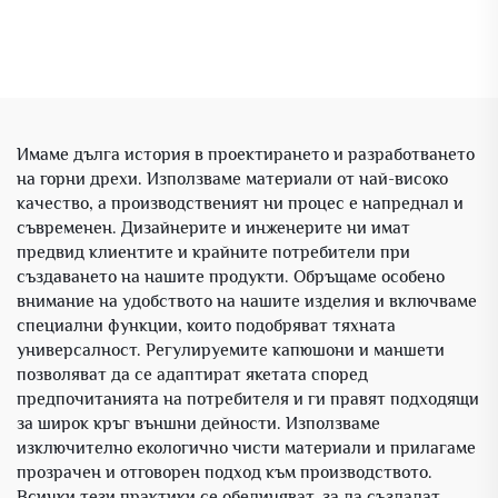
Имаме дълга история в проектирането и разработването
на горни дрехи. Използваме материали от най-високо
качество, а производственият ни процес е напреднал и
съвременен. Дизайнерите и инженерите ни имат
предвид клиентите и крайните потребители при
създаването на нашите продукти. Обръщаме особено
внимание на удобството на нашите изделия и включваме
специални функции, които подобряват тяхната
универсалност. Регулируемите капюшони и маншети
позволяват да се адаптират якетата според
предпочитанията на потребителя и ги правят подходящи
за широк кръг външни дейности. Използваме
изключително екологично чисти материали и прилагаме
прозрачен и отговорен подход към производството.
Всички тези практики се обединяват, за да създадат