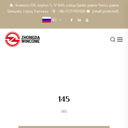
Комната 120, корпус 5, № 606, улица Цюйи, район Чанхэ, район
Бинцзян, город Ханчжоу
+86-13777492106
[email protected]
RU
145
145