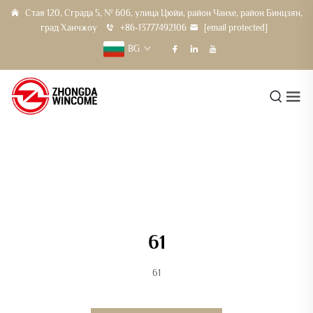
Стая 120, Сграда 5, № 606, улица Цюйи, район Чанхе, район Бинцзян,
град Ханчжоу
+86-13777492106
[email protected]
BG
61
61