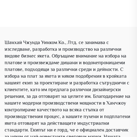
Шанхай Чжунда Уинком Ко., Лтд. се занимава с
изследване, разработка и производство на различни
видове бизнес якета. Обръщаме внимание на избора на
платове и произвеждаме дишани и водонепроницаеми
платове, подходящи за различни среди и дейности. С
избора на плат за якета и някои подобрения в кройката
нашият екип за проектиране и разработка сътрудничи с
клиентите, като им предлага различни дизайнерски
решения, за да отговарят на целите им. Благодарение на
нашите модерни производствени мощности в Ханчжоу
контролираме качеството на всяка стъпка от
производствения процес, а нашите пухени и подплатени
якета отговарят на действащите индустриални
стандарти. Екипът ни е горд, че е официален доставчик
за някои от най-известните световни марки. Нашата