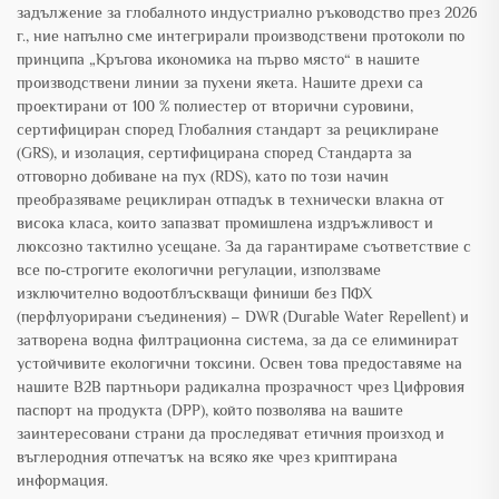
задължение за глобалното индустриално ръководство през 2026
г., ние напълно сме интегрирали производствени протоколи по
принципа „Кръгова икономика на първо място“ в нашите
производствени линии за пухени якета. Нашите дрехи са
проектирани от 100 % полиестер от вторични суровини,
сертифициран според Глобалния стандарт за рециклиране
(GRS), и изолация, сертифицирана според Стандарта за
отговорно добиване на пух (RDS), като по този начин
преобразяваме рециклиран отпадък в технически влакна от
висока класа, които запазват промишлена издръжливост и
люксозно тактилно усещане. За да гарантираме съответствие с
все по-строгите екологични регулации, използваме
изключително водоотблъскващи финиши без ПФХ
(перфлуорирани съединения) – DWR (Durable Water Repellent) и
затворена водна филтрационна система, за да се елиминират
устойчивите екологични токсини. Освен това предоставяме на
нашите B2B партньори радикална прозрачност чрез Цифровия
паспорт на продукта (DPP), който позволява на вашите
заинтересовани страни да проследяват етичния произход и
въглеродния отпечатък на всяко яке чрез криптирана
информация.