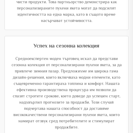
чисти продукти. Това партньорство демонстрира как
персонализираните пухени якета могат да подсилят
идентичността на една марка, като в същото време
насърчават устойчивостта.
Успех на сезонна колекция
Средноекспертен моден търговец искал да представи
сезонна колекция от персонализирани пухени якета, за да
привлече зимния пазар. Предложихме им широка гама
дизайн-решения, които включваха модни елементи, като
същевременно гарантираха топлина и комфорт. Нашата
ефективна производствена процесура им позволи да
спазят строгите срокове, което доведе до успешен старт,
надхвърлил прогнозите за продажби. Този случай
подчертава нашата способност да доставяме
висококачествени персонализирани пухени якета, които
намират отзвук сред потребителите и стимулират
продажбите.