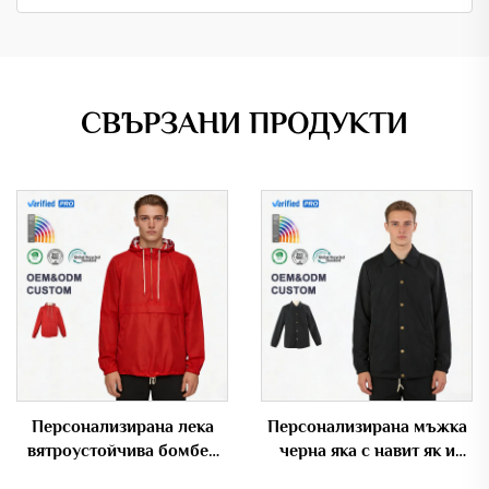
СВЪРЗАНИ ПРОДУКТИ
Персонализирана лека
Персонализирана мъжка
вятроустойчива бомбер
черна яка с навит як и
яка с полуцип
копчета за затваряне