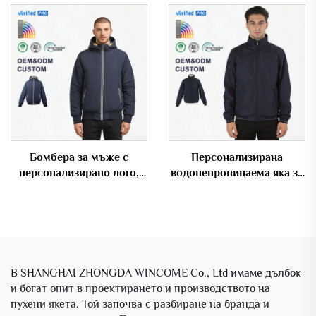
Бомбера за мъже с
Персонализирана
персонализирано лого,
водонепроницаема яка за
подплатена, с капюшон и
мъже с висока яка и
контрастна цип-затваряне
стегнат крой –
за зима
вятроустойчива яка за
ежедневно обличане
В SHANGHAI ZHONGDA WINCOME Co., Ltd имаме дълбок
и богат опит в проектирането и производството на
пухени якета. Той започва с разбиране на бранда и