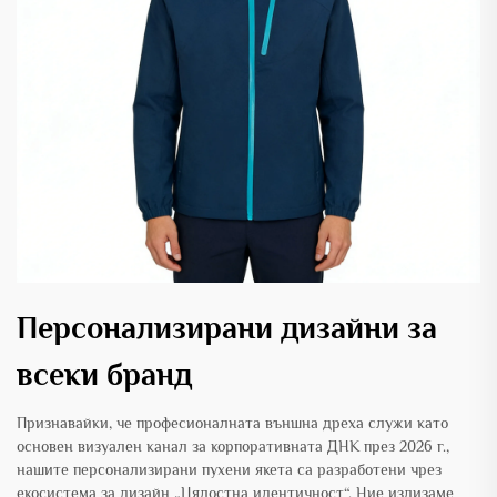
Персонализирани дизайни за
всеки бранд
Признавайки, че професионалната външна дреха служи като
основен визуален канал за корпоративната ДНК през 2026 г.,
нашите персонализирани пухени якета са разработени чрез
екосистема за дизайн „Цялостна идентичност“. Ние излизаме