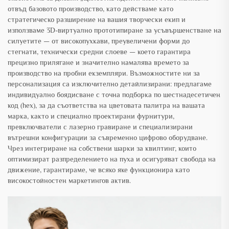
отвъд базовото производство, като действаме като
стратегическо разширение на вашия творчески екип и
използваме 3D-виртуално прототипиране за усъвършенстване на
силуетите — от високопухкави, преувеличени форми до
стегнати, технически средни слоеве — което гарантира
прецизно прилягане и значително намалява времето за
производство на пробни екземпляри. Възможностите ни за
персонализация са изключително детайлизирани: предлагаме
индивидуално боядисване с точна подборка по шестнадесетичен
код (hex), за да съответства на цветовата палитра на вашата
марка, както и специално проектирани фурнитури,
превключватели с лазерно гравиране и специализирани
вътрешни конфигурации за съвременно цифрово оборудване.
Чрез интегриране на собствени шарки за квилтинг, които
оптимизират разпределението на пуха и осигуряват свобода на
движение, гарантираме, че всяко яке функционира като
високостойностен маркетингов актив.