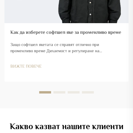
Как да изберете софтшел яке за променливо време
Защо софтшел якетата се справят отлично при
променливо време Дихаемост и регулиране на
температурата по време на физическа активност Софтшел
якетата работят много добре, когато времето е между
ВИЖТЕ ПОВЕЧЕ
сезоните, защото умно регулират телесната температура
и потенето...
Какво казват нашите клиенти