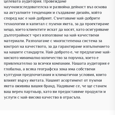
целевата аудитория. Провеждаме
научноизследователска и развойна дейност въз основа
на актуалните тенденции и създаваме дизайн, който
според нас е най-добрият. Съчетаваме най-добрите
технологии и капитал с пухени якета, за да проектираме
нещо, което клиентите искат да носят, като осигуряваме
дълготрайност чрез използване на най-качествени
материали. Разполагаме с многостепенна система за
контрол на качеството, за да гарантираме изпълнението
на нашите стандарти. Най-доброто е, че предлагаме най-
ниското минимално количество за поръчка, което е
привлекателно за всички компании. Нашата аудитория е
глобална, а всяка географска зона има собствени
културни предпочитания и климатични условия, които
влияят върху якетата. Нашият асортимент от пухени
якета оживява вашия бранд. Надяваме се, че ще станем
ваш верен партньор, като ви предоставяме продукти и
услуги с най-високо качество в отрасъла.