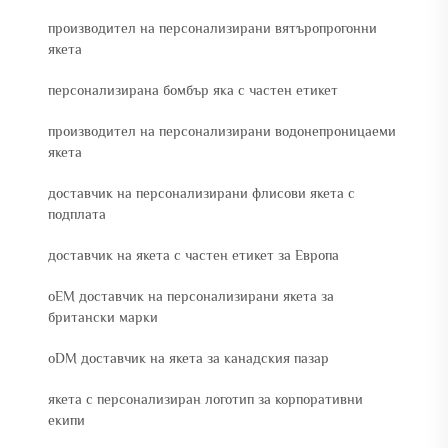
производител на персонализирани вятъропрогонни
якета
персонализирана бомбър яка с частен етикет
производител на персонализирани водонепроницаеми
якета
доставчик на персонализирани флисови якета с
подплата
доставчик на якета с частен етикет за Европа
oEM доставчик на персонализирани якета за
британски марки
oDM доставчик на якета за канадския пазар
якета с персонализиран логотип за корпоративни
екипи