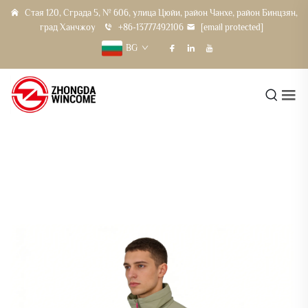
Стая 120, Сграда 5, № 606, улица Цюйи, район Чанхе, район Бинцзян,
град Ханчжоу
+86-13777492106
[email protected]
BG