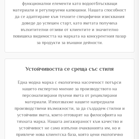
функционални елементи като водоотблъскващи
материали и регулируеми капюшони. Нашата способност
да се адаптираме към техните специфични изисквания
доведе до успешен старт, като якетата получиха
възхитителни отзиви от клиентите и значително
повишиха видимостта на марката на конкурентния пазар
за продукти за външни дейности.
Устойчивостта се среща със стиля
Една модна марка с екологична насоченост потърси
нашето експертно мнение за производството на
персонализирани пухени якета от рециклирани
материали. Използвахме нашите напреднали
производствени възможности, за да създадем стилни и
устойчиви якета, които отговарят на философията на
тяхната марка. Нашата ангажираност към качество и
устойчивост не само изпълни очакванията им, но и
привлече нова клиентска база, която цени екологично