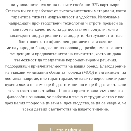
на уникалните нужди на нашите глобални B2B партньори.
Якетата ни се изработват от висококачествени материали, което
гарантира тяхната издръжливост и удобство. Използваме
напреднали производствени технологии и строги процеси за
контрол на качеството, за да доставяме продукти, които
надхвърлят индустриалните стандарти. Натрупаният от нас
богат опит като официален доставчик за известни
международни брандове ни позволява да разбираме пазарните
тенденции и предпочитанията на клиентите, което ни дава
възможност да предлагаме персонализирани решения,
подобряващи привлекателността на вашия бренд. Благодарение
на гъвкави минимални обеми за поръчка (MOQ) и ангажимент за
доставка навреме, ние гарантираме, че вашите персонализирани
пухени якета не само ще бъдат стилни, но и ще бъдат доставени
точно когато ви потрябват. Нашата ориентирана към клиента
философия означава, че работим в тясно сътрудничество с вас
през целия процес на дизайн и производство, за да се уверим, че
всеки детайл съответства на вашето видение.
Получете оферта