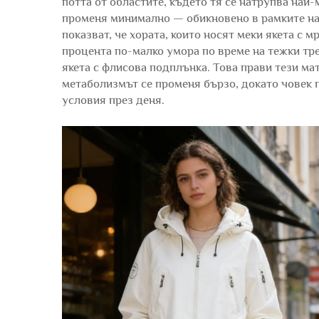
потта от областите, където тя се натрупва най-
променя минимално — обикновено в рамките на 
показват, че хората, които носят меки якета с 
процента по-малко умора по време на тежки тре
якета с флисова подплънка. Това прави тези ма
метаболизмът се променя бързо, докато човек 
условия през деня.