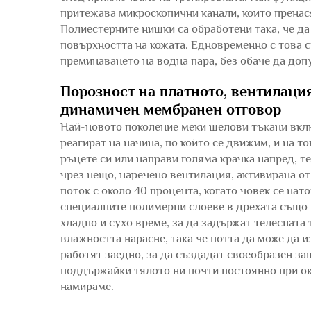
притежава микроскопични канали, които пренас
Полиестерните нишки са обработени така, че да
повърхността на кожата. Едновременно с това 
преминаването на водна пара, без обаче да доп
Порозност на платното, вентилация
динамичен мембранен отговор
Най-новото поколение меки шелови тъкани вкл
реагират на начина, по който се движим, и на то
ръцете си или направи голяма крачка напред, т
чрез нещо, наречено вентилация, активирана о
поток с около 40 процента, когато човек се на
специалните полимерни слоеве в дрехата също 
хладно и сухо време, за да задържат телесната 
влажността нарасне, така че потта да може да 
работят заедно, за да създадат своеобразен з
поддържайки тялото ни почти постоянно при око
намираме.