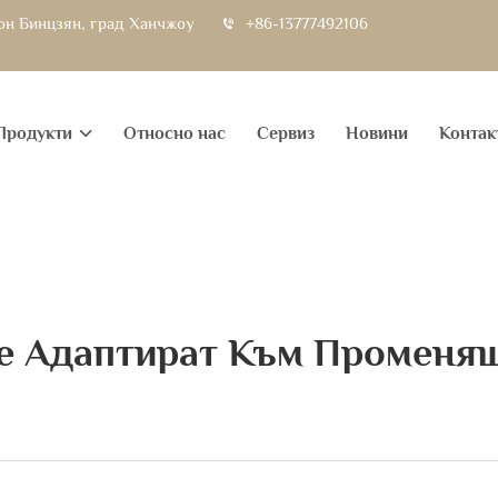
йон Бинцзян, град Ханчжоу
+86-13777492106
Продукти
Относно нас
Сервиз
Новини
Контак
Се Адаптират Към Променящ