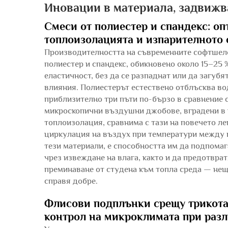
Иновации в материала, задвижв
Смеси от полиестер и спандекс: оп
топлоизолацията и изпарителното
Производителността на съвременните софтшело
полиестер и спандекс, обикновено около 15–25 
еластичност, без да се разпаднат или да загуб
влияния. Полиестерът естествено отблъсква вод
приблизително три пъти по-бързо в сравнение с
микроскопични въздушни джобове, вградени в 
топлоизолация, сравнима с тази на повечето ле
циркулация на въздух при температури между пр
тези материали, е способността им да подпома
чрез извеждане на влага, както и да предотвра
преминаване от студена към топла среда — нещ
справя добре.
Флисови подплънки срещу трикота
контрол на микроклимата при раз