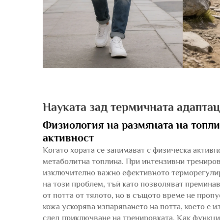
Науката зад термичната адаптац
Физиология на размяната на топли
активност
Когато хората се занимават с физическа активн
метаболитна топлина. При интензивни тренировк
изключително важно ефективното терморегулиран
на този проблем, тъй като позволяват преминав
от потта от тялото, но в същото време не проп
кожа ускорява изпаряването на потта, което е и
след приключване на тренировката. Как функци