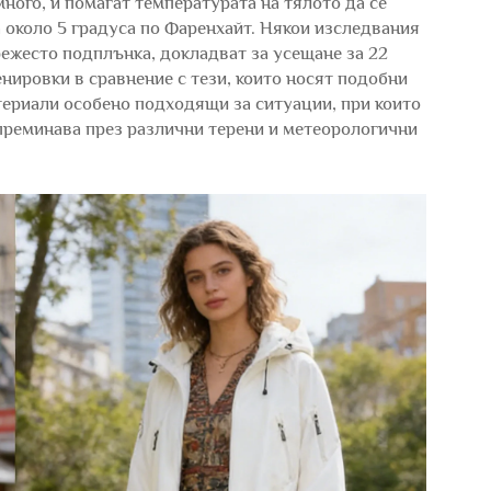
много, и помагат температурата на тялото да се
около 5 градуса по Фаренхайт. Някои изследвания
мрежесто подплънка, докладват за усещане за 22
нировки в сравнение с тези, които носят подобни
териали особено подходящи за ситуации, при които
преминава през различни терени и метеорологични