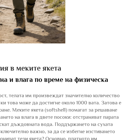
ия в меките якета
на и влага по време на физическа
ост, телата им произвеждат значително количество
и това може да достигне около 1000 вата. Затова е
е. Меките якета (softshell) помагат за решаване
ането на влага в двете посоки: отстраняват парата
ускат дъждовната вода. Поддържането на сухата
зключително важно, за да се избегне изстиването
онират тези якета? Основно, платното им