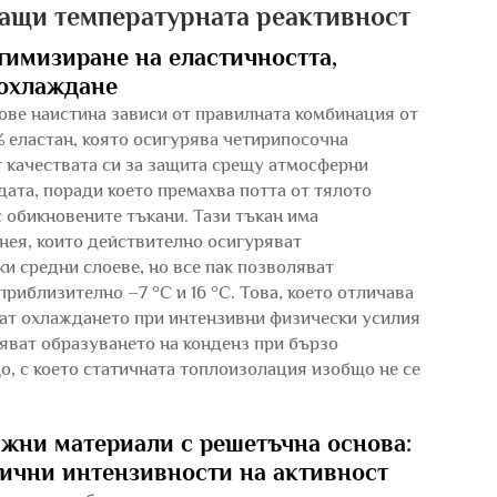
ащи температурната реактивност
тимизиране на еластичността,
 охлаждане
ве наистина зависи от правилната комбинация от
% еластан, която осигурява четирипосочна
ят качествата си за защита срещу атмосферни
ата, поради което премахва потта от тялото
 обикновените тъкани. Тази тъкан има
нея, които действително осигуряват
ки средни слоеве, но все пак позволяват
иблизително –7 °C и 16 °C. Това, което отличава
гат охлаждането при интензивни физически усилия
тяват образуването на конденз при бързо
о, с което статичната топлоизолация изобщо не се
жни материали с решетъчна основа:
лични интензивности на активност