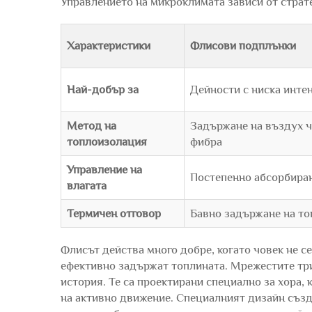
Управлението на микроклимата зависи от страт
Характеристики
Флисови подплънки
Най-добър за
Дейности с ниска инте
Метод на
Задържане на въздух ч
топлоизолация
фибра
Управление на
Постепенно абсорбира
влагата
Термичен отговор
Бавно задържане на то
Флисът действа много добре, когато човек не 
ефективно задържат топлината. Мрежестите тр
история. Те са проектирани специално за хора,
на активно движение. Специалният дизайн създ