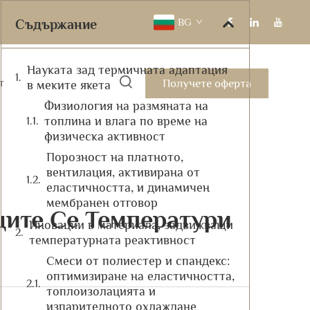
BG
Съдържание
Науката зад термичната адаптация
Получете оферта
т
в меките якета
Физиология на размяната на
топлина и влага по време на
физическа активност
Порозност на платното,
вентилация, активирана от
еластичността, и динамичен
мембранен отговор
ите Се Температури
Иновации в материала, задвижващи
температурната реактивност
Смеси от полиестер и спандекс:
оптимизиране на еластичността,
топлоизолацията и
изпарителното охлаждане