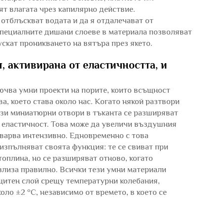
ят влагата чрез капилярно действие.
 отблъскват водата и да я отдалечават от
специалните дишани слоеве в материала позволяват
ускат проникването на вятъра през якето.
, активирана от еластичността, и
ючва умни проекти на порите, които всъщност
ва, което става около нас. Когато някой разтвори
ези миниатюрни отвори в тъканта се разширяват
т еластичност. Това може да увеличи въздушния
товарва интензивно. Едновременно с това
изпълняват своята функция: те се свиват при
топлина, но се разширяват отново, когато
излиза правилно. Всички тези умни материали
ащитен слой срещу температурни колебания,
ло ±2 °C, независимо от времето, в което се