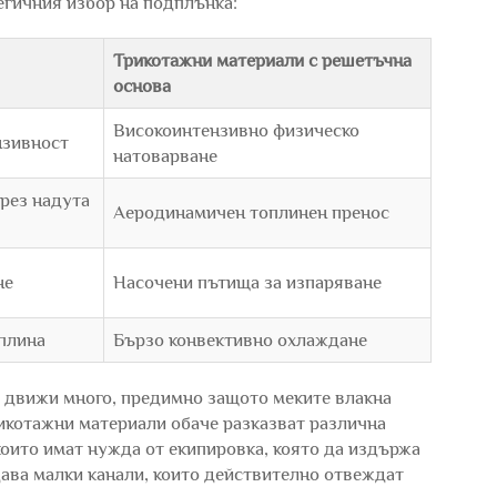
егичния избор на подплънка:
Трикотажни материали с решетъчна
основа
Високоинтензивно физическо
нзивност
натоварване
рез надута
Аеродинамичен топлинен пренос
не
Насочени пътища за изпаряване
плина
Бързо конвективно охлаждане
се движи много, предимно защото меките влакна
икотажни материали обаче разказват различна
 които имат нужда от екипировка, която да издържа
ава малки канали, които действително отвеждат