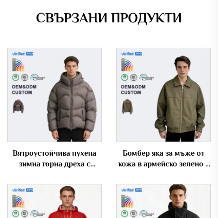
СВЪРЗАНИ ПРОДУКТИ
Вятроустойчива пухена
Бомбер яка за мъже от
зимна горна дреха с
кожа в армейско зелено с
извито квилтирано
еластична долна част и
оформление и капюшон
голям размер
за мъже