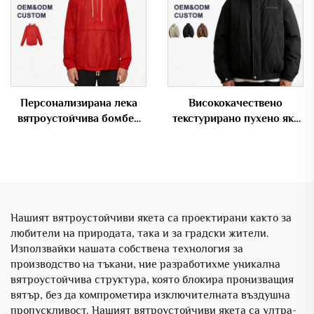
Персонализирана лека
Висококачествено
вятроустойчива бомбер
текстурирано пухено яке
яка с полуцип
за мъже с изправен як и
възможност за нанасяне
на персонализирано лого
на партиди
Нашият вятроустойчиви якета са проектирани както за
любители на природата, така и за градски жители.
Използвайки нашата собствена технология за
производство на тъкани, ние разработихме уникална
вятроустойчива структура, която блокира пронизващия
вятър, без да компрометира изключителната въздушна
пропускливост. Нашият вятроустойчиви якета са ултра-