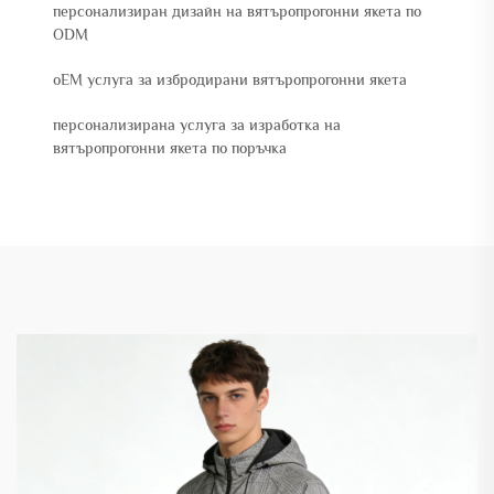
персонализиран дизайн на вятъропрогонни якета по
ODM
oEM услуга за избродирани вятъропрогонни якета
персонализирана услуга за изработка на
вятъропрогонни якета по поръчка