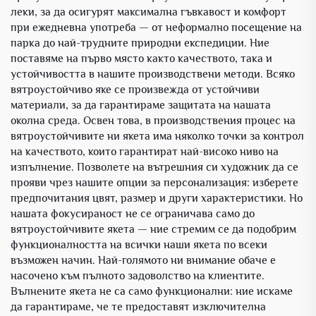
леки, за да осигурят максимална гъвкавост и комфорт
при ежедневна употреба — от неформално посещение на
парка до най-трудните природни експедиции. Ние
поставяме на първо място както качеството, така и
устойчивостта в нашите производствени методи. Всяко
вятроустойчиво яке се произвежда от устойчиви
материали, за да гарантираме защитата на нашата
околна среда. Освен това, в производствения процес на
вятроустойчивите ни якета има няколко точки за контрол
на качеството, които гарантират най-високо ниво на
изпълнение. Позволете на вътрешния си художник да се
прояви чрез нашите опции за персонализация: изберете
предпочитания цвят, размер и други характеристики. Но
нашата фокусираност не се ограничава само до
вятроустойчивите якета — ние стремим се да подобрим
функционалността на всички наши якета по всеки
възможен начин. Най-голямото ни внимание обаче е
насочено към пълното задоволство на клиентите.
Вълнените якета не са само функционални: ние искаме
да гарантираме, че те предоставят изключителна