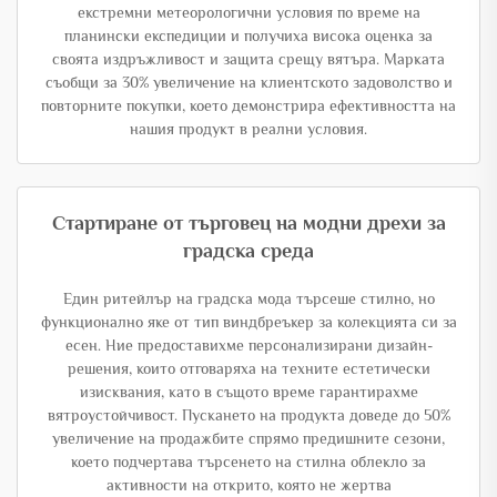
екстремни метеорологични условия по време на
планински експедиции и получиха висока оценка за
своята издръжливост и защита срещу вятъра. Марката
съобщи за 30% увеличение на клиентското задоволство и
повторните покупки, което демонстрира ефективността на
нашия продукт в реални условия.
Стартиране от търговец на модни дрехи за
градска среда
Един ритейлър на градска мода търсеше стилно, но
функционално яке от тип виндбреъкер за колекцията си за
есен. Ние предоставихме персонализирани дизайн-
решения, които отговаряха на техните естетически
изисквания, като в същото време гарантирахме
вятроустойчивост. Пускането на продукта доведе до 50%
увеличение на продажбите спрямо предишните сезони,
което подчертава търсенето на стилна облекло за
активности на открито, която не жертва