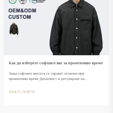
Как да изберете софтшел яке за променливо време
Защо софтшел якетата се справят отлично при
променливо време Дихаемост и регулиране на
температурата по време на физическа активност Софтшел
якетата работят много добре, когато времето е между
ВИЖТЕ ПОВЕЧЕ
сезоните, защото умно регулират телесната температура
и потенето...