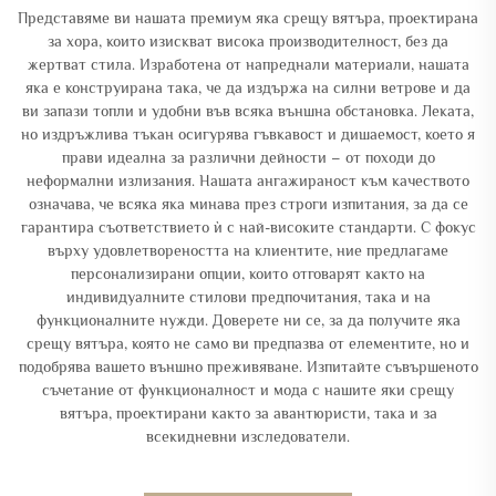
Представяме ви нашата премиум яка срещу вятъра, проектирана
за хора, които изискват висока производителност, без да
жертват стила. Изработена от напреднали материали, нашата
яка е конструирана така, че да издържа на силни ветрове и да
ви запази топли и удобни във всяка външна обстановка. Леката,
но издръжлива тъкан осигурява гъвкавост и дишаемост, което я
прави идеална за различни дейности – от походи до
неформални излизания. Нашата ангажираност към качеството
означава, че всяка яка минава през строги изпитания, за да се
гарантира съответствието ѝ с най-високите стандарти. С фокус
върху удовлетвореността на клиентите, ние предлагаме
персонализирани опции, които отговарят както на
индивидуалните стилови предпочитания, така и на
функционалните нужди. Доверете ни се, за да получите яка
срещу вятъра, която не само ви предпазва от елементите, но и
подобрява вашето външно преживяване. Изпитайте съвършеното
съчетание от функционалност и мода с нашите яки срещу
вятъра, проектирани както за авантюристи, така и за
всекидневни изследователи.