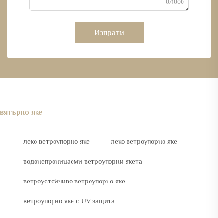
0/1000
Изпрати
вятърно яке
леко ветроупорно яке
леко ветроупорно яке
водонепроницаеми ветроупорни якета
ветроустойчиво ветроупорно яке
ветроупорно яке с UV защита