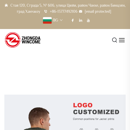
Стая 120, Сграда 5, № 606, улица Цюйи, район Чанхе, район Бинцзян,
град Ханчжоу
+86-13777492106
[email protected]
BG