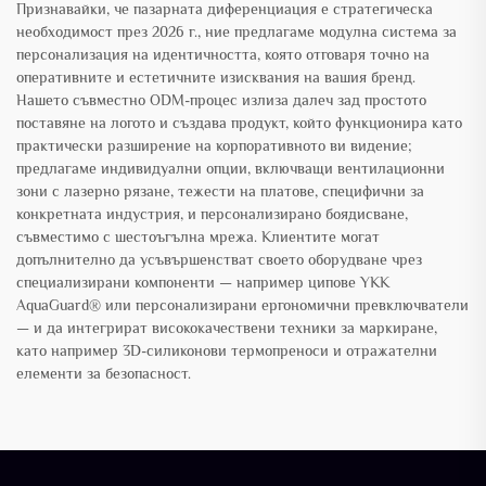
Признавайки, че пазарната диференциация е стратегическа
необходимост през 2026 г., ние предлагаме модулна система за
персонализация на идентичността, която отговаря точно на
оперативните и естетичните изисквания на вашия бренд.
Нашето съвместно ODM-процес излиза далеч зад простото
поставяне на логото и създава продукт, който функционира като
практически разширение на корпоративното ви видение;
предлагаме индивидуални опции, включващи вентилационни
зони с лазерно рязане, тежести на платове, специфични за
конкретната индустрия, и персонализирано боядисване,
съвместимо с шестоъгълна мрежа. Клиентите могат
допълнително да усъвършенстват своето оборудване чрез
специализирани компоненти — например ципове YKK
AquaGuard® или персонализирани ергономични превключватели
— и да интегрират висококачествени техники за маркиране,
като например 3D-силиконови термопреноси и отражателни
елементи за безопасност.