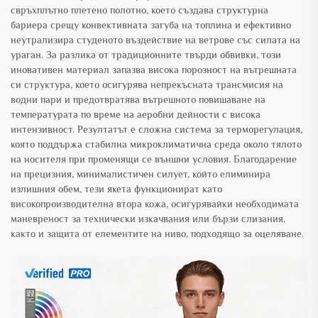
свръхплътно плетено полотно, което създава структурна
бариера срещу конвективната загуба на топлина и ефективно
неутрализира студеното въздействие на ветрове със силата на
ураган. За разлика от традиционните твърди обвивки, този
иновативен материал запазва висока порозност на вътрешната
си структура, което осигурява непрекъсната трансмисия на
водни пари и предотвратява вътрешното повишаване на
температурата по време на аеробни дейности с висока
интензивност. Резултатът е сложна система за терморегулация,
която поддържа стабилна микроклиматична среда около тялото
на носителя при променящи се външни условия. Благодарение
на прецизния, минималистичен силует, който елиминира
излишния обем, тези якета функционират като
високопроизводителна втора кожа, осигурявайки необходимата
маневреност за технически изкачвания или бързи слизания,
както и защита от елементите на ниво, подходящо за оцеляване.