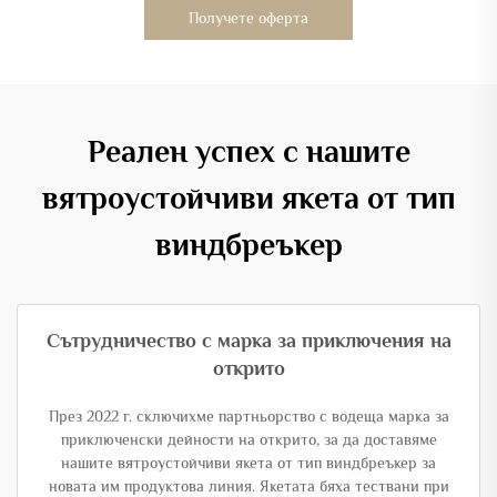
Получете оферта
Реален успех с нашите
вятроустойчиви якета от тип
виндбреъкер
Сътрудничество с марка за приключения на
открито
През 2022 г. сключихме партньорство с водеща марка за
приключенски дейности на открито, за да доставяме
нашите вятроустойчиви якета от тип виндбреъкер за
новата им продуктова линия. Якетата бяха тествани при