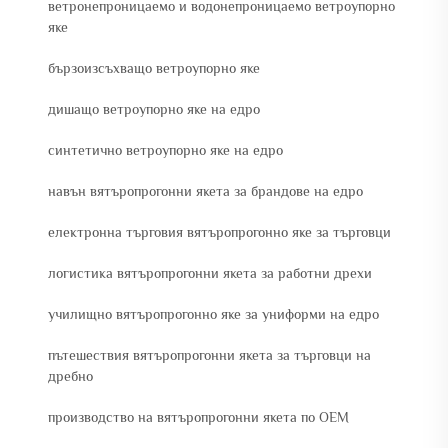
ветронепроницаемо и водонепроницаемо ветроупорно
яке
бързоизсъхващо ветроупорно яке
дишащо ветроупорно яке на едро
синтетично ветроупорно яке на едро
навън вятъропрогонни якета за брандове на едро
електронна търговия вятъропрогонно яке за търговци
логистика вятъропрогонни якета за работни дрехи
училищно вятъропрогонно яке за униформи на едро
пътешествия вятъропрогонни якета за търговци на
дребно
производство на вятъропрогонни якета по OEM