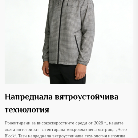
Напреднала вятроустойчива
технология
Проектирани за високоскоростните среди от 2026 г., нашите
якета интегрират патентирана микровлакнена матрица „Aero-
Block“. Тази напреднала вятроустойчива технология използва