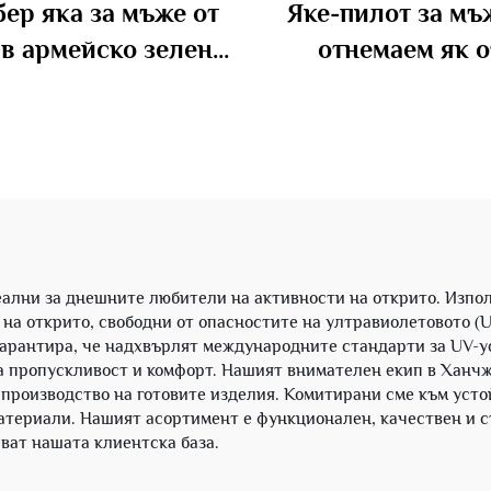
ер яка за мъже от
Яке-пилот за мъ
 в армейско зелено
отнемаем як о
астична долна част
изкуствена кож
и голям размер
персонализирано
ални за днешните любители на активности на открито. Изпол
на открито, свободни от опасностите на ултравиолетовото (U
 гарантира, че надхвърлят международните стандарти за UV-
а пропускливост и комфорт. Нашият внимателен екип в Ханчж
о производство на готовите изделия. Комитирани сме към ус
атериали. Нашият асортимент е функционален, качествен и ст
ават нашата клиентска база.