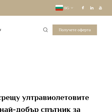
BG
Получете оферта
т
срещу ултравиолетовите
 най-добър спътник за