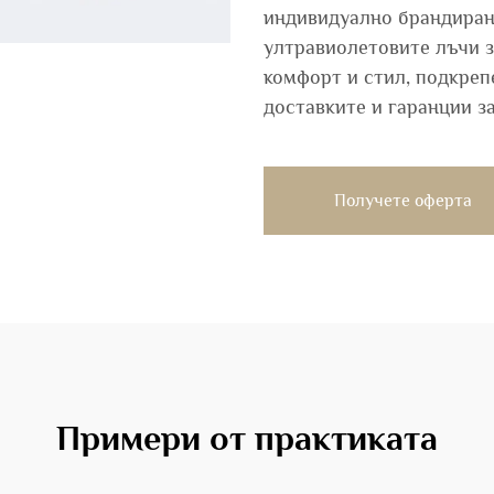
индивидуално брандиране
ултравиолетовите лъчи з
комфорт и стил, подкреп
доставките и гаранции з
Получете оферта
Примери от практиката