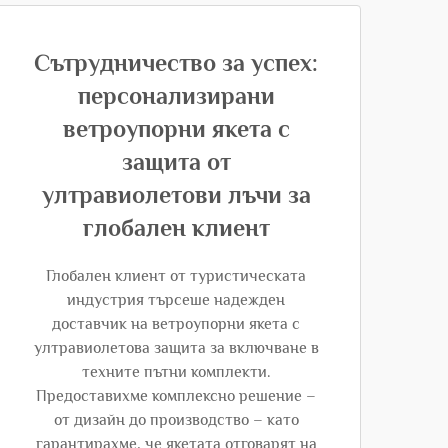
Сътрудничество за успех:
персонализирани
ветроупорни якета с
защита от
ултравиолетови лъчи за
глобален клиент
Глобален клиент от туристическата
индустрия търсеше надежден
доставчик на ветроупорни якета с
ултравиолетова защита за включване в
техните пътни комплекти.
Предоставихме комплексно решение –
от дизайн до производство – като
гарантирахме, че якетата отговарят на