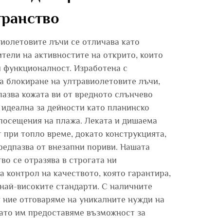
транство
иолетовите лъчи се отличава като
тели на активностите на открито, които
 и функционалност. Изработена с
а блокиране на ултравиолетовите лъчи,
пазва кожата ви от вредното слънчево
и идеална за дейности като планинско
 посещения на плажа. Леката и дишаема
 при топло време, докато конструкцията,
предпазва от внезапни пориви. Нашата
во се отразява в строгата ни
а контрол на качеството, която гарантира,
 най-високите стандарти. С наличните
 ние отговаряме на уникалните нужди на
ато им предоставяме възможност за