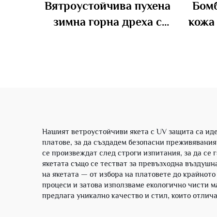
Вятроустойчива пухена
Бомб
зимна горна дреха с
кожа
извито квилтирано
с ел
оформление и капюшон
за мъже
Нашият ветроустойчиви якета с UV защита са иде
платове, за да създадем безопасни преживявания 
се произвеждат след строги изпитания, за да се
якетата също се тестват за превъзходна въздушн
на якетата — от избора на платовете до крайнот
процеси и затова използваме екологично чисти м
предлага уникално качество и стил, които отлич