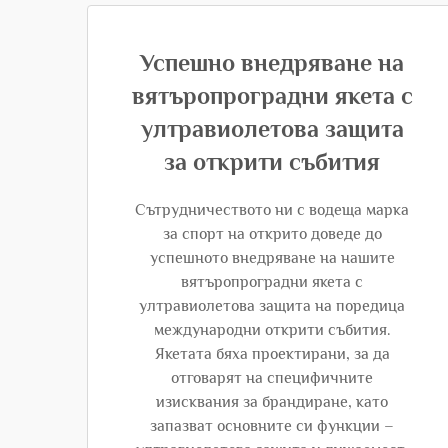
Успешно внедряване на
вятъропроградни якета с
ултравиолетова защита
за открити събития
Сътрудничеството ни с водеща марка
за спорт на открито доведе до
успешното внедряване на нашите
вятъропроградни якета с
ултравиолетова защита на поредица
международни открити събития.
Якетата бяха проектирани, за да
отговарят на специфичните
изисквания за брандиране, като
запазват основните си функции –