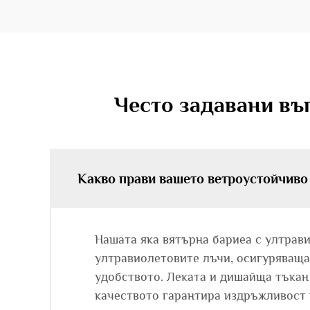
Често задавани въ
Какво прави вашето ветроустойчиво 
Нашата яка вятърна бариеа с ултрав
ултравиолетовите лъчи, осигуряваща
удобството. Леката и дишайща тъкан 
качеството гарантира издръжливост 