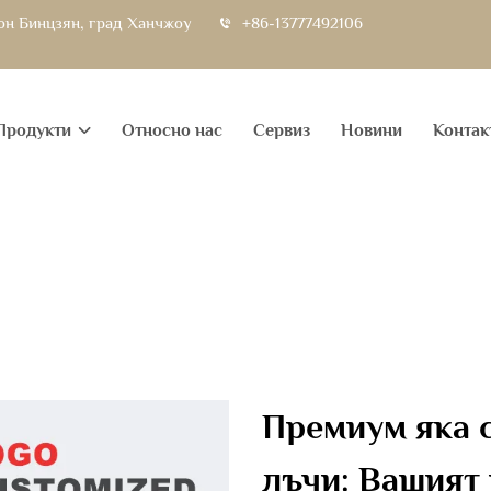
йон Бинцзян, град Ханчжоу
+86-13777492106
Продукти
Относно нас
Сервиз
Новини
Контак
Премиум яка 
лъчи: Вашият