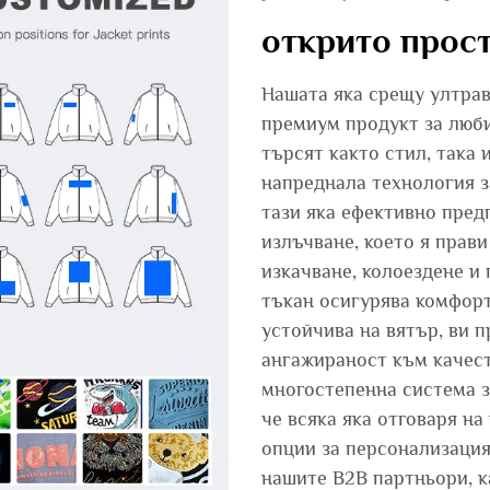
открито прос
Нашата яка срещу ултрав
премиум продукт за люби
търсят както стил, така
напреднала технология з
тази яка ефективно пред
излъчване, което я прав
изкачване, колоездене и
тъкан осигурява комфорт
устойчива на вятър, ви 
ангажираност към качест
многостепенна система з
че всяка яка отговаря на
опции за персонализация
нашите B2B партньори, к