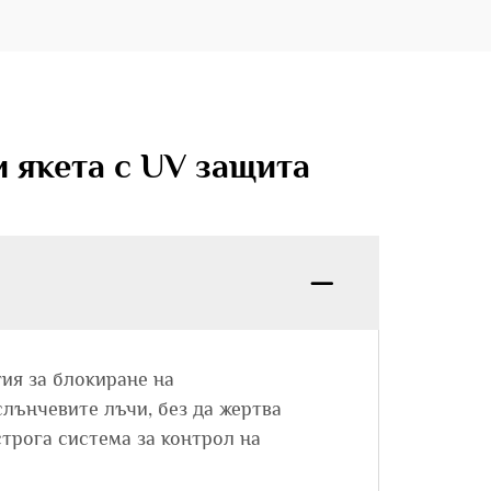
 якета с UV защита
ия за блокиране на
лънчевите лъчи, без да жертва
строга система за контрол на