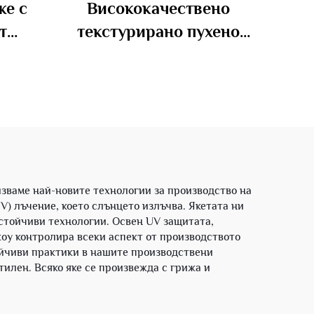
же с
Висококачествено
т
текстурирано пухено
а и
яке за мъже с изправен
 лого
як и възможност за
нанасяне на
персонализирано лого
на партиди
зваме най-новите технологии за производство на
V) лъчение, което слънцето излъчва. Якетата ни
устойчиви технологии. Освен UV защитата,
оу контролира всеки аспект от производството
тойчиви практики в нашите производствени
илен. Всяко яке се произвежда с грижа и