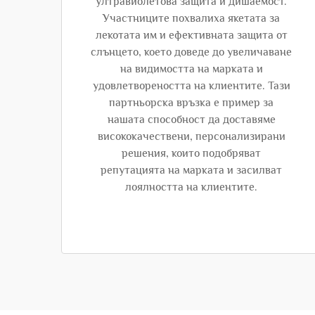
ултравиолетова защита и дишаемост.
Участниците похвалиха якетата за
лекотата им и ефективната защита от
слънцето, което доведе до увеличаване
на видимостта на марката и
удовлетвореността на клиентите. Тази
партньорска връзка е пример за
нашата способност да доставяме
висококачествени, персонализирани
решения, които подобряват
репутацията на марката и засилват
лоялността на клиентите.