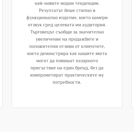
най-новите модни тенденции.
Резултатът беше стилно и
функционално изделие, което намери
отзвук сред целевата им аудитория.
Търговецът съобщи за значително
увеличение на продажбите и
положителни отзиви от клиентите,
което демонстрира как нашите якета
могат да повишат пазарното
присъствие на един бренд, без да
компрометират практическите му
потребности.