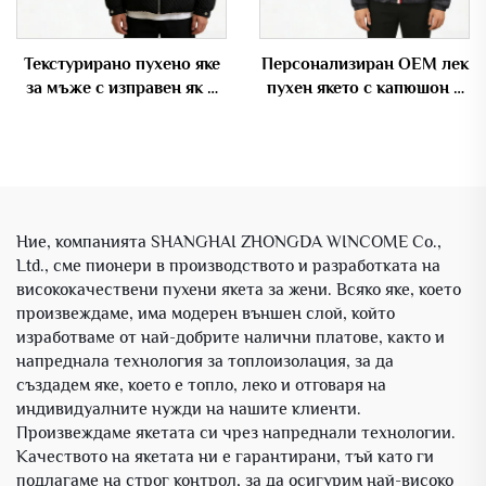
Текстурирано пухено яке
Персонализиран OEM лек
за мъже с изправен як и
пухен якето с капюшон и
персонализиран лого –
райета с цип за мъже
OEM
Ние, компанията SHANGHAI ZHONGDA WINCOME Co.,
Ltd., сме пионери в производството и разработката на
висококачествени пухени якета за жени. Всяко яке, което
произвеждаме, има модерен външен слой, който
изработваме от най-добрите налични платове, както и
напреднала технология за топлоизолация, за да
създадем яке, което е топло, леко и отговаря на
индивидуалните нужди на нашите клиенти.
Произвеждаме якетата си чрез напреднали технологии.
Качеството на якетата ни е гарантирани, тъй като ги
подлагаме на строг контрол, за да осигурим най-високо