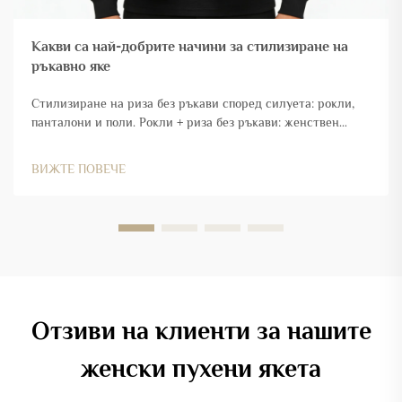
Какви са най-добрите начини за стилизиране на
ръкавно яке
Стилизиране на риза без ръкави според силуета: рокли,
панталони и поли. Рокли + риза без ръкави: женствен
контраст с излъчваща професионализъм структура.
Комбинирането на риза без ръкави с рокли създава
ВИЖТЕ ПОВЕЧЕ
привлекателно напрежение между мекотата и
структурата. Леки и летящи...
Отзиви на клиенти за нашите
женски пухени якета