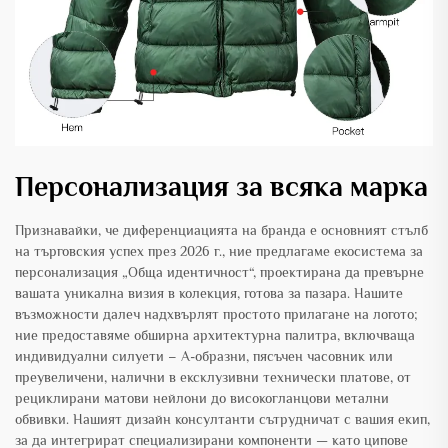
Персонализация за всяка марка
Признавайки, че диференциацията на бранда е основният стълб
на търговския успех през 2026 г., ние предлагаме екосистема за
персонализация „Обща идентичност“, проектирана да превърне
вашата уникална визия в колекция, готова за пазара. Нашите
възможности далеч надхвърлят простото прилагане на логото;
ние предоставяме обширна архитектурна палитра, включваща
индивидуални силуети – А-образни, пясъчен часовник или
преувеличени, налични в ексклузивни технически платове, от
рециклирани матови нейлони до високогланцови метални
обвивки. Нашият дизайн консултанти сътрудничат с вашия екип,
за да интегрират специализирани компоненти — като ципове