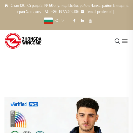
Стая 120, Сграда 5, № 606, улица Цюйи, район Чанхе, район Бинцзян,
град Ханчжоу
+86-13777492106
[email protected]
BG