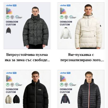
Вятроустойчива пухена
Яке-пухкавка с
яка за зима със свободен
персонализирано лого,
крой, поддържаща
полуципсов капюшон и
OEM/ODM, с ефект на
големи джобове, с
изгоряване
увеличени размери