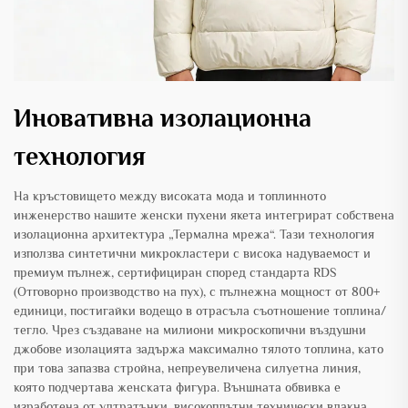
Иновативна изолационна
технология
На кръстовището между високата мода и топлинното
инженерство нашите женски пухени якета интегрират собствена
изолационна архитектура „Термална мрежа“. Тази технология
използва синтетични микрокластери с висока надуваемост и
премиум пълнеж, сертифициран според стандарта RDS
(Отговорно производство на пух), с пълнежна мощност от 800+
единици, постигайки водещо в отрасъла съотношение топлина/
тегло. Чрез създаване на милиони микроскопични въздушни
джобове изолацията задържа максимално тялото топлина, като
при това запазва стройна, непреувеличена силуетна линия,
която подчертава женската фигура. Външната обвивка е
изработена от ултратънки, високоплътни технически влакна,