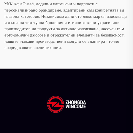
YKK AquaGuard, модулни капюшони и подплати с
персонализирано брандиране, адаптирани към конкретната ви
пазарна категория. Независимо дали сте люкс марка, изискваща
изтънчена текстурна бродерия и етични кожени украси, или
производител на продукти за активно използване, насочен към
ергономични джобове и отражателни елементи за безопасност,
нашите гъвкави производствени модули се адаптират точно
според вашите спецификации.