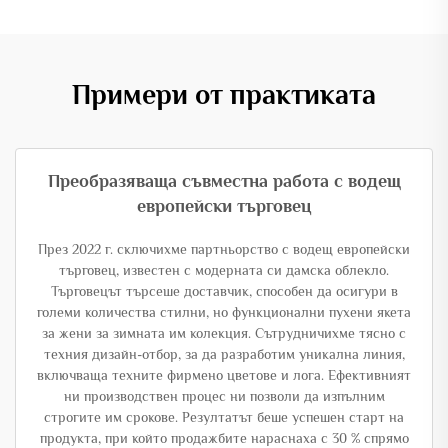
Примери от практиката
Преобразяваща съвместна работа с водещ
европейски търговец
През 2022 г. сключихме партньорство с водещ европейски
търговец, известен с модерната си дамска облекло.
Търговецът търсеше доставчик, способен да осигури в
големи количества стилни, но функционални пухени якета
за жени за зимната им колекция. Сътрудничихме тясно с
техния дизайн-отбор, за да разработим уникална линия,
включваща техните фирмено цветове и лога. Ефективният
ни производствен процес ни позволи да изпълним
строгите им срокове. Резултатът беше успешен старт на
продукта, при който продажбите нараснаха с 30 % спрямо