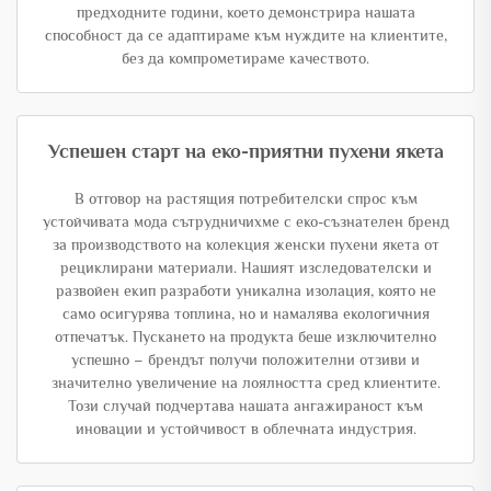
предходните години, което демонстрира нашата
способност да се адаптираме към нуждите на клиентите,
без да компрометираме качеството.
Успешен старт на еко-приятни пухени якета
В отговор на растящия потребителски спрос към
устойчивата мода сътрудничихме с еко-съзнателен бренд
за производството на колекция женски пухени якета от
рециклирани материали. Нашият изследователски и
развойен екип разработи уникална изолация, която не
само осигурява топлина, но и намалява екологичния
отпечатък. Пускането на продукта беше изключително
успешно – брендът получи положителни отзиви и
значително увеличение на лоялността сред клиентите.
Този случай подчертава нашата ангажираност към
иновации и устойчивост в облечната индустрия.