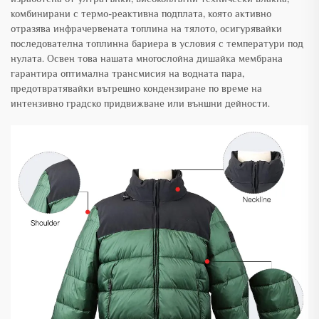
комбинирани с термо-реактивна подплата, която активно
отразява инфрачервената топлина на тялото, осигурявайки
последователна топлинна бариера в условия с температури под
нулата. Освен това нашата многослойна дишайка мембрана
гарантира оптимална трансмисия на водната пара,
предотвратявайки вътрешно кондензиране по време на
интензивно градско придвижване или външни дейности.