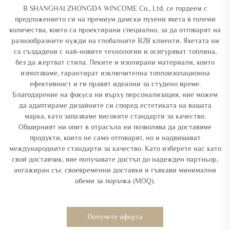
В SHANGHAI ZHONGDA WINCOME Co., Ltd. се гордеем с
предложението си на премиум дамски пухени якета в големи
количества, които са проектирани специално, за да отговарят на
разнообразните нужди на глобалните B2B клиенти. Якетата ни
са създадени с най-новите технологии и осигуряват топлина,
без да жертват стила. Леките и изолирани материали, които
използваме, гарантират изключителна топлоизолационна
ефективност и ги правят идеални за студено време.
Благодарение на фокуса ни върху персонализация, ние можем
да адаптираме дизайните си според естетиката на вашата
марка, като запазваме високите стандарти за качество.
Обширният ни опит в отрасъла ни позволява да доставяме
продукти, които не само отговарят, но и надвишават
международните стандарти за качество. Като изберете нас като
свой доставчик, вие получавате достъп до надежден партньор,
ангажиран със своевременни доставки и гъвкави минимални
обеми за поръчка (MOQ).
Получете оферта