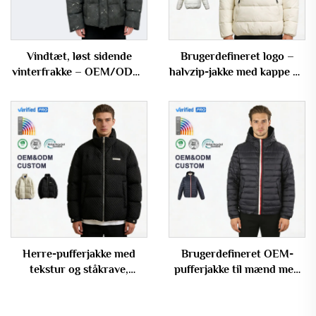
Vindtæt, løst sidende
Brugerdefineret logo –
vinterfrakke – OEM/ODM-
halvzip-jakke med kappe og
understøttet burn-out
store lommer,
fyldjakke
overdimensioneret
pufferjakke
Herre-pufferjakke med
Brugerdefineret OEM-
tekstur og ståkrave,
pufferjakke til mænd med
brugerdefineret logo, OEM
kappe og striber på
lynlåsen