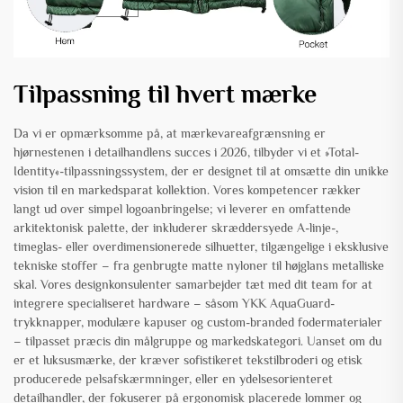
Tilpassning til hvert mærke
Da vi er opmærksomme på, at mærkevareafgrænsning er
hjørnestenen i detailhandlens succes i 2026, tilbyder vi et »Total-
Identity«-tilpassningssystem, der er designet til at omsætte din unikke
vision til en markedsparat kollektion. Vores kompetencer rækker
langt ud over simpel logoanbringelse; vi leverer en omfattende
arkitektonisk palette, der inkluderer skræddersyede A-linje-,
timeglas- eller overdimensionerede silhuetter, tilgængelige i eksklusive
tekniske stoffer – fra genbrugte matte nyloner til højglans metalliske
skal. Vores designkonsulenter samarbejder tæt med dit team for at
integrere specialiseret hardware – såsom YKK AquaGuard-
trykknapper, modulære kapuser og custom-branded fodermaterialer
– tilpasset præcis din målgruppe og markedskategori. Uanset om du
er et luksusmærke, der kræver sofistikeret tekstilbroderi og etisk
producerede pelsafskærmninger, eller en ydelsesorienteret
detailhandler, der fokuserer på ergonomisk placerede lommer og