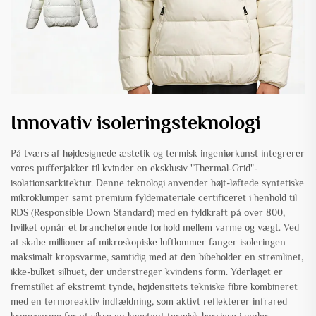
Innovativ isoleringsteknologi
På tværs af højdesignede æstetik og termisk ingeniørkunst integrerer
vores pufferjakker til kvinder en eksklusiv "Thermal-Grid"-
isolationsarkitektur. Denne teknologi anvender højt-løftede syntetiske
mikroklumper samt premium fyldemateriale certificeret i henhold til
RDS (Responsible Down Standard) med en fyldkraft på over 800,
hvilket opnår et brancheførende forhold mellem varme og vægt. Ved
at skabe millioner af mikroskopiske luftlommer fanger isoleringen
maksimalt kropsvarme, samtidig med at den bibeholder en strømlinet,
ikke-bulket silhuet, der understreger kvindens form. Yderlaget er
fremstillet af ekstremt tynde, højdensitets tekniske fibre kombineret
med en termoreaktiv indfældning, som aktivt reflekterer infrarød