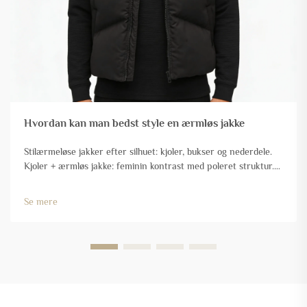
Hvordan kan man bedst style en ærmløs jakke
Stilærmeløse jakker efter silhuet: kjoler, bukser og nederdele.
Kjoler + ærmløs jakke: feminin kontrast med poleret struktur.
At parre en ærmløs jakke med kjoler skaber en overbevisende
spænding mellem blødhed og struktur. Flydende ...
Se mere