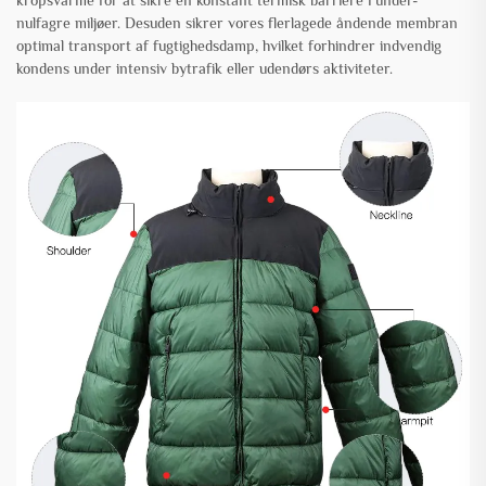
kropsvarme for at sikre en konstant termisk barriere i under-
nulfagre miljøer. Desuden sikrer vores flerlagede åndende membran
optimal transport af fugtighedsdamp, hvilket forhindrer indvendig
kondens under intensiv bytrafik eller udendørs aktiviteter.