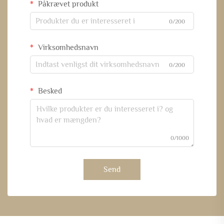
Påkrævet produkt
0/200
Virksomhedsnavn
0/200
Besked
0/1000
Send