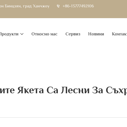
йон Бинцзян, град Ханчжоу
+86-13777492106
Продукти
Относно нас
Сервиз
Новини
Контак
ите Якета Са Лесни За Съх