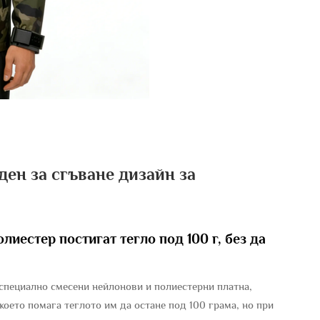
ен за сгъване дизайн за
лиестер постигат тегло под 100 г, без да
специално смесени нейлонови и полиестерни платна,
което помага теглото им да остане под 100 грама, но при