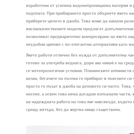
изработени от усилена водонепроницаема материя и 
подплата. При прибирането просто обърнете якето нао
приберете цялото в джоба. Това може да намали разм
висококачествените модели предлагат допълнителни 
позволяват предварително компресиране на якето още
неудобни ципове с по-елегантни алтернативи като ма
Якето работи отлично без нужда от допълнителна чан
готово за употреба веднага, дори ако някой е на сре
се метеорологични условия. Планинските алпинисти о
колан, бегачите по пътеки го прибират в поясните си 
просто го пъхат в джоба на деловото си палто. Това,
носене, а освен това няма досадни изпъкнали части, 
на надеждната работа на това яке навсякъде, където
срещу вятъра, без да жертва нищо съществено.