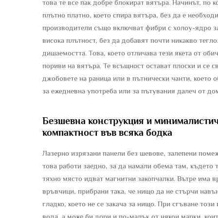
това те все пак добре блокират вятъра. Начинът, по 
плътно платно, което спира вятъра, без да е необхо
производители също включват фибри с холоу-ядро за
висока плътност, без да добавят почти никакво тегл
дишаемостта. Това, което отличава тези якета от обич
пориви на вятъра. Те всъщност остават плоски и се с
джобовете на раница или в пътнически чанти, което о
за ежедневна употреба или за пътувания далеч от до
Безшевна конструкция и минималистич
компактност във всяка бодка
Лазерно изрязани панели без шевове, залепени помеж
това работи заедно, за да намали обема там, където 
тяхно място идват магнитни закопчалки. Вътре има вр
връвчици, прибрани така, че нищо да не стърчи навъ
гладко, което не се закача за нищо. При сгъване тоз
вода, а може би дори и по-малък от някои марки, кои