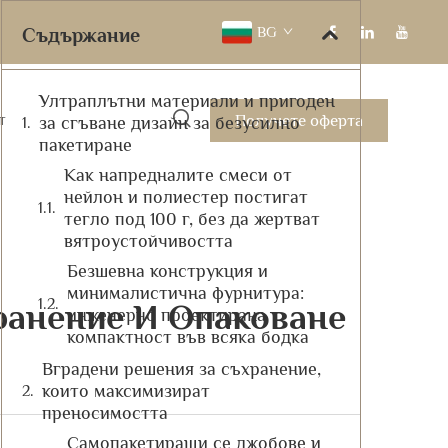
BG
Съдържание
Ултраплътни материали и пригоден
Получете оферта
т
за сгъване дизайн за безусилно
пакетиране
Как напредналите смеси от
нейлон и полиестер постигат
тегло под 100 г, без да жертват
вятроустойчивостта
Безшевна конструкция и
минималистична фурнитура:
ранение И Опаковане
инженерно проектирана
компактност във всяка бодка
Вградени решения за съхранение,
които максимизират
преносимостта
Самопакетиращи се джобове и