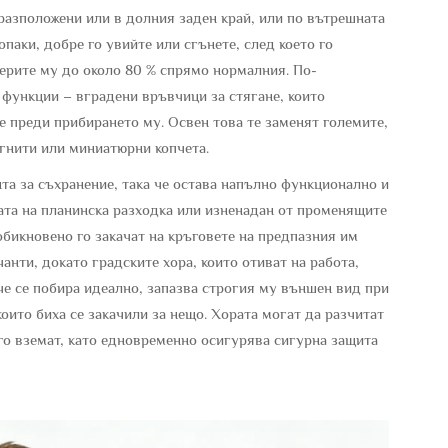
разположени или в долния заден край, или по вътрешната
паки, добре го увийте или сгънете, след което го
ерите му до около 80 % спрямо нормалния. По-
функции – вградени връвчици за стягане, които
 преди прибирането му. Освен това те заменят големите,
гнити или миниатюрни копчета.
та за съхранение, така че остава напълно функционално и
дата на планинска разходка или изненадан от променящите
бикновено го закачат на кръговете на предпазния им
чанти, докато градските хора, които отиват на работа,
 че се побира идеално, запазва строгия му външен вид при
които биха се закачили за нещо. Хората могат да разчитат
 го вземат, като едновременно осигурява сигурна защита