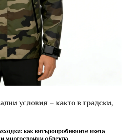
ални условия – както в градски,
азходки: как вятъропробивните якета
 и многослойни облекла