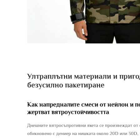
Ултраплътни материали и пригод
безусилно пакетиране
Как напредналите смеси от нейлон и по
жертват вятроустойчивостта
Днешните вятросъпротивни якета се произвеждат от 
обикновено с дениер на нишката около 20D или 30D, 