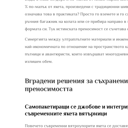
% по-малък от якета, произведени с традиционни шив
означава това в практиката? Просто го вземете и го с
ръчния багажник на колата или се прибира направо в 
формата си. Тук истинската преносимост се съчетава
Синергията между ултраплътните материали и инжене
най-икономичната по отношение на пространството к
пътници и авантюристи, които извършват многодневн
излишен обем.
Вградени решения за съхранени
преносимостта
Самопакетиращи се джобове и интегри
съвременните якета вятърници
Повечето съвременни вятроупорити якета се доставя