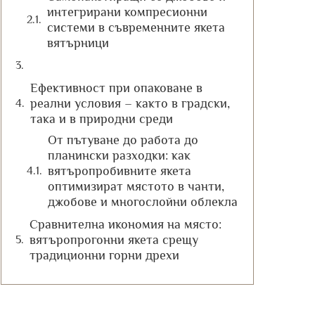
интегрирани компресионни
системи в съвременните якета
вятърници
Ефективност при опаковане в
реални условия – както в градски,
така и в природни среди
От пътуване до работа до
планински разходки: как
вятъропробивните якета
оптимизират мястото в чанти,
джобове и многослойни облекла
Сравнителна икономия на място:
вятъропрогонни якета срещу
традиционни горни дрехи