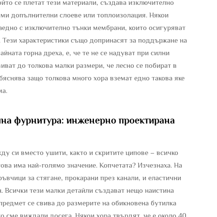
който се плетат тези материали, създава изключително
дими допълнителни слоеве или топлоизолация. Някои
едно с изключително тънки мембрани, които осигуряват
о. Тези характеристики също допринасят за поддържане на
айната горна дреха, е, че те не се надуват при силни
виват до толкова малки размери, че лесно се побират в
бяснява защо толкова много хора вземат едно такова яке
ма.
на фурнитура: инженерно проектирана
ду си вместо ушити, както и скритите ципове – всичко
това има най-голямо значение. Копчетата? Изчезнаха. На
ъвчици за стягане, прокарани през канали, и еластични
н. Всички тези малки детайли създават нещо наистина
и предмет се свива до размерите на обикновена бутилка
то сме виждали досега. Някои хора твърдят, че е около 40