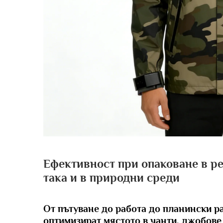
Ефективност при опаковане в ре
така и в природни среди
От пътуване до работа до планински р
оптимизират мястото в чанти, джобове