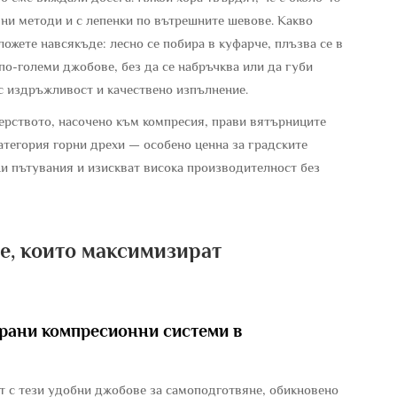
ни методи и с лепенки по вътрешните шевове. Какво
ложете навсякъде: лесно се побира в куфарче, плъзва се в
по-големи джобове, без да се набръчква или да губи
 с издръжливост и качествено изпълнение.
рството, насочено към компресия, прави вятърниците
атегория горни дрехи — особено ценна за градските
и пътувания и изискват висока производителност без
е, които максимизират
рани компресионни системи в
т с тези удобни джобове за самоподготвяне, обикновено