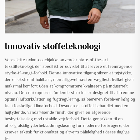
Innovativ stoffeteknologi
Vores lette nylon-coachjakke anvender state-of-the-art
tekstilteknologi, der specifikt er udviklet til at levere et fremragende
styrke-til-vægt-forhold. Denne innovative tilgang sikrer et tøjstykke,
der er ekstremt holdbart, men alligevel næsten vægtløst, hvilket giver
maksimal komfort uden at kompromittere kvaliteten på industrielt
niveau. Den mikroporøse, åndende struktur er designet til at fremme
optimal luftcirkulation og fugtregulering, så bæreren forbliver kølig og
tør i forskellige klimaforhold. Desuden er stoffet behandlet med en
højtydende, vandafvisende finish, der giver en afgørende
beskyttelseslag mod ustabile vejrforhold. Dette gør jakken til en
utrolig alsidig yderbeklædningsløsning for moderne forbrugere, der
kræver taktisk funktionalitet og altvejrs pålidelighed i deres daglige
tøj.