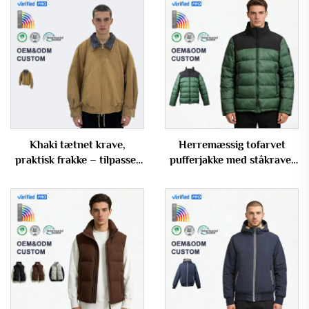
Khaki tætnet krave,
Herremæssig tofarvet
praktisk frakke – tilpasset
pufferjakke med ståkrave,
løst sidende bomberjakke
vindtæt og varm – med
til mænd
brugerdefineret logo
(OEM)