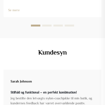
Rygraden i enhver god arbejdsjakke er det materiale, der
anvendes til at fremstille den, så den kan klare de industrielle
Se mere
farer, der kommer dens veje …
Kundesyn
Sarah Johnson
Stilfuld og funktional – en perfekt kombination!
Jeg bestilte den letvægts nylon-coachjakke til min butik, og
kundernes feedback har været overvældende positiv.