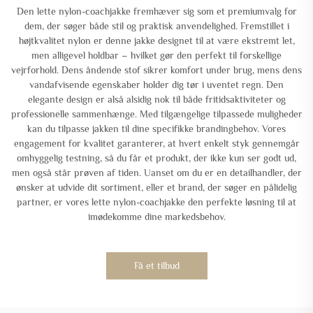
Den lette nylon-coachjakke fremhæver sig som et premiumvalg for
dem, der søger både stil og praktisk anvendelighed. Fremstillet i
højtkvalitet nylon er denne jakke designet til at være ekstremt let,
men alligevel holdbar – hvilket gør den perfekt til forskellige
vejrforhold. Dens åndende stof sikrer komfort under brug, mens dens
vandafvisende egenskaber holder dig tør i uventet regn. Den
elegante design er alså alsidig nok til både fritidsaktiviteter og
professionelle sammenhænge. Med tilgængelige tilpassede muligheder
kan du tilpasse jakken til dine specifikke brandingbehov. Vores
engagement for kvalitet garanterer, at hvert enkelt styk gennemgår
omhyggelig testning, så du får et produkt, der ikke kun ser godt ud,
men også står prøven af tiden. Uanset om du er en detailhandler, der
ønsker at udvide dit sortiment, eller et brand, der søger en pålidelig
partner, er vores lette nylon-coachjakke den perfekte løsning til at
imødekomme dine markedsbehov.
Få et tilbud