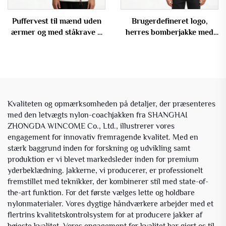
Puffervest til mænd uden
Brugerdefineret logo,
ærmer og med ståkrave –
herres bomberjakke med
varm og vindtæt, OEM
fyld og kappe,
kontrastgulvslynge til
vinterbrug
Kvaliteten og opmærksomheden på detaljer, der præsenteres
med den letvægts nylon-coachjakken fra SHANGHAI
ZHONGDA WINCOME Co., Ltd., illustrerer vores
engagement for innovativ fremragende kvalitet. Med en
stærk baggrund inden for forskning og udvikling samt
produktion er vi blevet markedsleder inden for premium
yderbeklædning. Jakkerne, vi producerer, er professionelt
fremstillet med teknikker, der kombinerer stil med state-of-
the-art funktion. For det første vælges lette og holdbare
nylonmaterialer. Vores dygtige håndværkere arbejder med et
flertrins kvalitetskontrolsystem for at producere jakker af
højeste kvalitet. Vores engagement for kvalitet har gjort os til