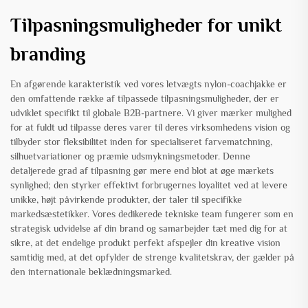
Tilpasningsmuligheder for unikt
branding
En afgørende karakteristik ved vores letvægts nylon-coachjakke er
den omfattende række af tilpassede tilpasningsmuligheder, der er
udviklet specifikt til globale B2B-partnere. Vi giver mærker mulighed
for at fuldt ud tilpasse deres varer til deres virksomhedens vision og
tilbyder stor fleksibilitet inden for specialiseret farvematchning,
silhuetvariationer og præmie udsmykningsmetoder. Denne
detaljerede grad af tilpasning gør mere end blot at øge mærkets
synlighed; den styrker effektivt forbrugernes loyalitet ved at levere
unikke, højt påvirkende produkter, der taler til specifikke
markedsæstetikker. Vores dedikerede tekniske team fungerer som en
strategisk udvidelse af din brand og samarbejder tæt med dig for at
sikre, at det endelige produkt perfekt afspejler din kreative vision
samtidig med, at det opfylder de strenge kvalitetskrav, der gælder på
den internationale beklædningsmarked.