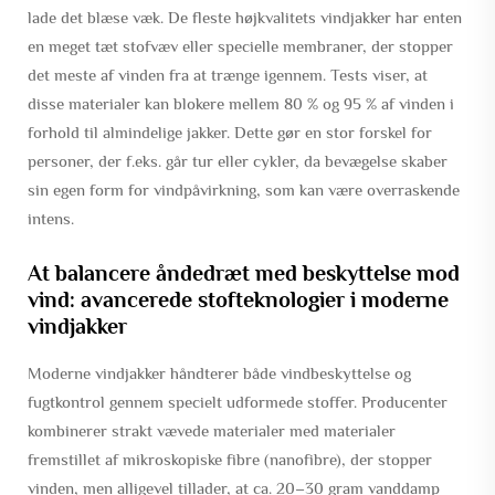
lade det blæse væk. De fleste højkvalitets vindjakker har enten
en meget tæt stofvæv eller specielle membraner, der stopper
det meste af vinden fra at trænge igennem. Tests viser, at
disse materialer kan blokere mellem 80 % og 95 % af vinden i
forhold til almindelige jakker. Dette gør en stor forskel for
personer, der f.eks. går tur eller cykler, da bevægelse skaber
sin egen form for vindpåvirkning, som kan være overraskende
intens.
At balancere åndedræt med beskyttelse mod
vind: avancerede stofteknologier i moderne
vindjakker
Moderne vindjakker håndterer både vindbeskyttelse og
fugtkontrol gennem specielt udformede stoffer. Producenter
kombinerer strakt vævede materialer med materialer
fremstillet af mikroskopiske fibre (nanofibre), der stopper
vinden, men alligevel tillader, at ca. 20–30 gram vanddamp