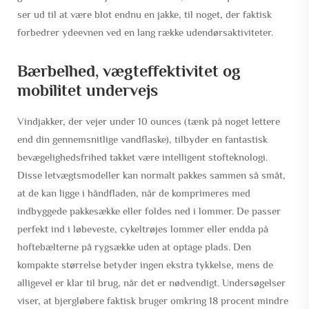
ser ud til at være blot endnu en jakke, til noget, der faktisk
forbedrer ydeevnen ved en lang række udendørsaktiviteter.
Bærbelhed, vægteffektivitet og
mobilitet undervejs
Vindjakker, der vejer under 10 ounces (tænk på noget lettere
end din gennemsnitlige vandflaske), tilbyder en fantastisk
bevægelighedsfrihed takket være intelligent stofteknologi.
Disse letvægtsmodeller kan normalt pakkes sammen så småt,
at de kan ligge i håndfladen, når de komprimeres med
indbyggede pakkesække eller foldes ned i lommer. De passer
perfekt ind i løbeveste, cykeltrøjes lommer eller endda på
hoftebælterne på rygsække uden at optage plads. Den
kompakte størrelse betyder ingen ekstra tykkelse, mens de
alligevel er klar til brug, når det er nødvendigt. Undersøgelser
viser, at bjergløbere faktisk bruger omkring 18 procent mindre