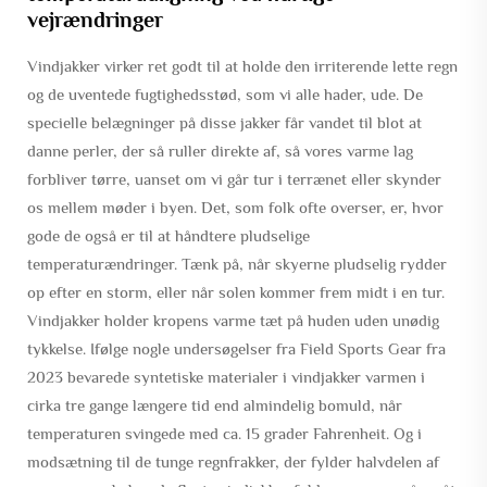
vejrændringer
Vindjakker virker ret godt til at holde den irriterende lette regn
og de uventede fugtighedsstød, som vi alle hader, ude. De
specielle belægninger på disse jakker får vandet til blot at
danne perler, der så ruller direkte af, så vores varme lag
forbliver tørre, uanset om vi går tur i terrænet eller skynder
os mellem møder i byen. Det, som folk ofte overser, er, hvor
gode de også er til at håndtere pludselige
temperaturændringer. Tænk på, når skyerne pludselig rydder
op efter en storm, eller når solen kommer frem midt i en tur.
Vindjakker holder kropens varme tæt på huden uden unødig
tykkelse. Ifølge nogle undersøgelser fra Field Sports Gear fra
2023 bevarede syntetiske materialer i vindjakker varmen i
cirka tre gange længere tid end almindelig bomuld, når
temperaturen svingede med ca. 15 grader Fahrenheit. Og i
modsætning til de tunge regnfrakker, der fylder halvdelen af