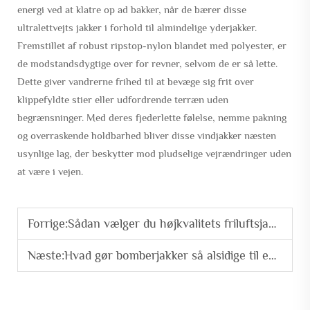
energi ved at klatre op ad bakker, når de bærer disse
ultralettvejts jakker i forhold til almindelige yderjakker.
Fremstillet af robust ripstop-nylon blandet med polyester, er
de modstandsdygtige over for revner, selvom de er så lette.
Dette giver vandrerne frihed til at bevæge sig frit over
klippefyldte stier eller udfordrende terræn uden
begrænsninger. Med deres fjederlette følelse, nemme pakning
og overraskende holdbarhed bliver disse vindjakker næsten
usynlige lag, der beskytter mod pludselige vejrændringer uden
at være i vejen.
Forrige:
Sådan vælger du højkvalitets friluftsjakker til langvarig brug
Næste:
Hvad gør bomberjakker så alsidige til enhver lejlighed