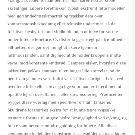
stadig, at sveden fordamper, når man kører ned ad stejle
skråninger. Løbere foretrækker typisk ekstremt lette modeller
med god åndedrætskapacitet og trækker dem over
kompressionsbeklædning eller tekniske undertøjer, så de
forbliver beskyttet mod vindkulde uden at blive for varme
under intense løbeture. Cyklister lægger vægt på strømlinede
silhuetter, der gør det muligt at skære igennem
luftmodstanden, samtidig med at de holder kroppens midte
varm imod konstante vindstød. Campere elsker, hvordan disse
jakker kan pakkes sammen til en meget lille størrelse, så de
nemt kan gemmes væk, indtil vejret bliver dårligt – f.eks. ved
uventede brise eller støvregn lige som man er i færd med at
opstille lejren over flannel- eller downisolering. Producenter
bygger disse yderlag med specifikke formål i tankerne.
Skuldrene forstærkes ekstra for at kunne bære rygsække,
ærmerne formes til at give bedre bevægelighed ved cykling, og
færre søm betyder mindre gnidning for løbere. Alle disse
gennemtænkte detaljer transformerer, hvad der på overfladen